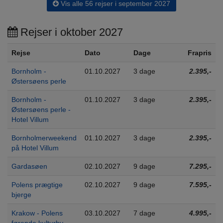
Vis alle 56 rejser i september 2027
Rejser i oktober 2027
Rejse
Dato
Dage
Frapris
Bornholm -
01.10.2027
3 dage
2.395,-
Østersøens perle
Bornholm -
01.10.2027
3 dage
2.395,-
Østersøens perle -
Hotel Villum
Bornholmerweekend
01.10.2027
3 dage
2.395,-
på Hotel Villum
Gardasøen
02.10.2027
9 dage
7.295,-
Polens prægtige
02.10.2027
9 dage
7.595,-
bjerge
Krakow - Polens
03.10.2027
7 dage
4.995,-