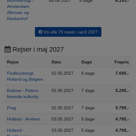
Blomstertogt -
08.04.2027
5 dage
6.195,-
Amsterdam,
Alkmaar og
Keukenhof
Vis alle 75 rejser i april 2027
Rejser i maj 2027
Rejse
Dato
Dage
Frapris
Flodkrydstogt,
02.05.2027
6 dage
7.695,-
Holland og Belgien
Krakow - Polens
02.05.2027
7 dage
5.295,-
førende kulturby
Prag
02.05.2027
7 dage
5.795,-
Holland - Arnhem
03.05.2027
5 dage
4.795,-
Holland -
03.05.2027
5 dage
4.795,-