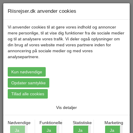
Telefon 70 11 47 11 Mandag til fredag kl. 9-17
Min konto
Riisrejser.dk anvender cookies
Vi anvender cookies til at gøre vores indhold og annoncer
mere personlige, til at vise dig funktioner fra de sociale medier
Menu
og til at analysere vores trafik. Vi deler også oplysninger om
din brug af vores website med vores partnere inden for
annoncering på sociale medier og med vores
Forside
»
Rejsekalender
analysepartnere.
Rejsekalender
Kun nødvendige
Klik på en rejse for at læse mere.
Opdater samtykke
Tillad alle cookies
Rejser i august 2026
Vis detaljer
Rejse
Dato
Dage
Frapris
Dresden, Spreewald
10.08.2026
5 dage
4.495,-
Nødvendige
Funktionelle
Statistiske
Marketing
og Saksiske
Ja
Nej
Ja
Nej
Ja
Nej
Ja
N
Schweiz