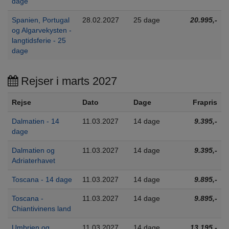
dage
Spanien, Portugal
28.02.2027
25 dage
20.995,-
og Algarvekysten -
langtidsferie - 25
dage
Rejser i marts 2027
Rejse
Dato
Dage
Frapris
Dalmatien - 14
11.03.2027
14 dage
9.395,-
dage
Dalmatien og
11.03.2027
14 dage
9.395,-
Adriaterhavet
Toscana - 14 dage
11.03.2027
14 dage
9.895,-
Toscana -
11.03.2027
14 dage
9.895,-
Chiantivinens land
Umbrien og
11.03.2027
14 dage
13.195,-