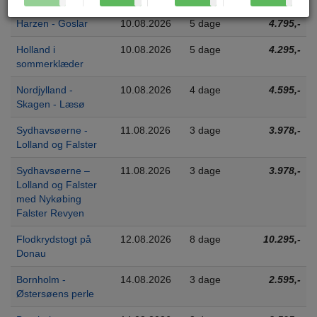
Harzen - Goslar
10.08.2026
5 dage
4.795,-
Holland i
10.08.2026
5 dage
4.295,-
sommerklæder
Nordjylland -
10.08.2026
4 dage
4.595,-
Skagen - Læsø
Sydhavsøerne -
11.08.2026
3 dage
3.978,-
Lolland og Falster
Sydhavsøerne –
11.08.2026
3 dage
3.978,-
Lolland og Falster
med Nykøbing
Falster Revyen
Flodkrydstogt på
12.08.2026
8 dage
10.295,-
Donau
Bornholm -
14.08.2026
3 dage
2.595,-
Østersøens perle