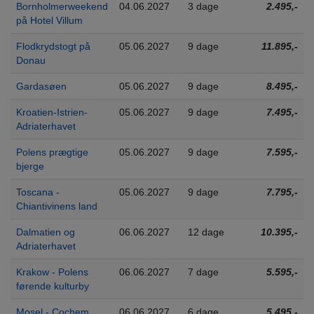
Bornholmerweekend
04.06.2027
3 dage
2.495,-
på Hotel Villum
Flodkrydstogt på
05.06.2027
9 dage
11.895,-
Donau
Gardasøen
05.06.2027
9 dage
8.495,-
Kroatien-Istrien-
05.06.2027
9 dage
7.495,-
Adriaterhavet
Polens prægtige
05.06.2027
9 dage
7.595,-
bjerge
Toscana -
05.06.2027
9 dage
7.795,-
Chiantivinens land
Dalmatien og
06.06.2027
12 dage
10.395,-
Adriaterhavet
Krakow - Polens
06.06.2027
7 dage
5.595,-
førende kulturby
Mosel - Cochem
06.06.2027
6 dage
5.495,-