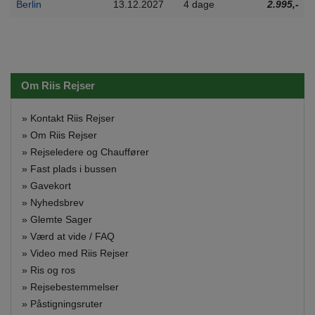
Berlin
13.12.2027
4 dage
2.995,-
Om Riis Rejser
»
Kontakt Riis Rejser
»
Om Riis Rejser
»
Rejseledere og Chauffører
»
Fast plads i bussen
»
Gavekort
»
Nyhedsbrev
»
Glemte Sager
»
Værd at vide / FAQ
»
Video med Riis Rejser
»
Ris og ros
»
Rejsebestemmelser
»
Påstigningsruter