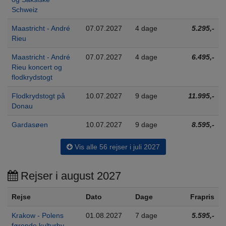
Schweiz
Maastricht - André
07.07.2027
4 dage
5.295,-
Rieu
Maastricht - André
07.07.2027
4 dage
6.495,-
Rieu koncert og
flodkrydstogt
Flodkrydstogt på
10.07.2027
9 dage
11.995,-
Donau
Gardasøen
10.07.2027
9 dage
8.595,-
Vis alle 56 rejser i juli 2027
Rejser i august 2027
Rejse
Dato
Dage
Frapris
Krakow - Polens
01.08.2027
7 dage
5.595,-
førende kulturby