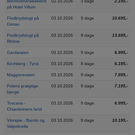
Bornholmerweekend
02.10.2026
3 dage
2.195,-
på Hotel Villum
Flodkrydstogt på
03.10.2026
9 dage
10.695,-
Donau
Flodkrydstogt på
03.10.2026
9 dage
13.695,-
Rhône
Gardasøen
03.10.2026
9 dage
6.995,-
Kirchberg - Tyrol
03.10.2026
8 dage
6.195,-
Maggioresøen
03.10.2026
9 dage
7.895,-
Polens prægtige
03.10.2026
9 dage
7.195,-
bjerge
Toscana -
03.10.2026
9 dage
6.995,-
Chiantivinens land
Vinrejse - Barolo og
03.10.2026
9 dage
10.195,-
Valpolicella