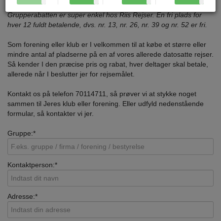
Grupperabatten er super enkel hos Riis Rejser. Én fri plads for
hver 12 fuldt betalende, dvs. nr. 13, nr. 26, nr. 39 og nr. 52 er fri.
Som forening eller klub er I velkommen til at købe et større eller
mindre antal af pladserne på en af vores allerede datosatte rejser.
Så kender I den præcise pris og rabat, hver deltager skal betale,
allerede når I beslutter jer for rejsemålet.
Kontakt os på telefon 70114711, så prøver vi at stykke noget
sammen til Jeres klub eller forening. Eller udfyld nedenstående
formular, så kontakter vi jer.
Gruppe:*
Kontaktperson:*
Adresse:*