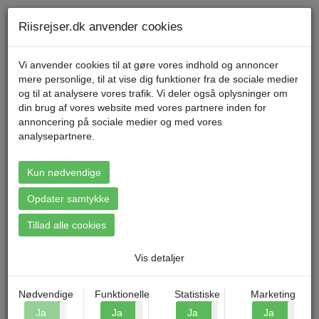
Telefon 70 11 47 11 Mandag til fredag kl. 9-17
Min konto
Riisrejser.dk anvender cookies
Vi anvender cookies til at gøre vores indhold og annoncer
mere personlige, til at vise dig funktioner fra de sociale medier
Menu
og til at analysere vores trafik. Vi deler også oplysninger om
din brug af vores website med vores partnere inden for
annoncering på sociale medier og med vores
Forside
»
Grupperejse
analysepartnere.
Grupperejse
Kun nødvendige
Opdater samtykke
Tillad alle cookies
Vis detaljer
Nødvendige
Funktionelle
Statistiske
Marketing
Køb en del eller alle pladser på én af vores rejser
Ja
Nej
Ja
Nej
Ja
Nej
Ja
N