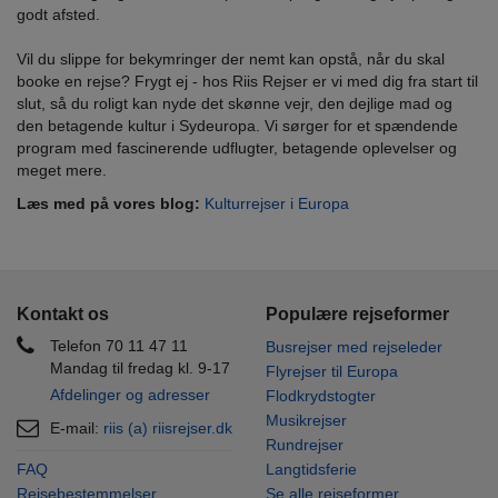
godt afsted.
Vil du slippe for bekymringer der nemt kan opstå, når du skal
booke en rejse? Frygt ej - hos Riis Rejser er vi med dig fra start til
slut, så du roligt kan nyde det skønne vejr, den dejlige mad og
den betagende kultur i Sydeuropa. Vi sørger for et spændende
program med fascinerende udflugter, betagende oplevelser og
meget mere.
Læs med på vores blog:
Kulturrejser i Europa
Kontakt os
Populære rejseformer
Telefon 70 11 47 11
Busrejser med rejseleder
Mandag til fredag kl. 9-17
Flyrejser til Europa
Afdelinger og adresser
Flodkrydstogter
Musikrejser
E-mail:
riis (a) riisrejser.dk
Rundrejser
FAQ
Langtidsferie
Rejsebestemmelser
Se alle rejseformer