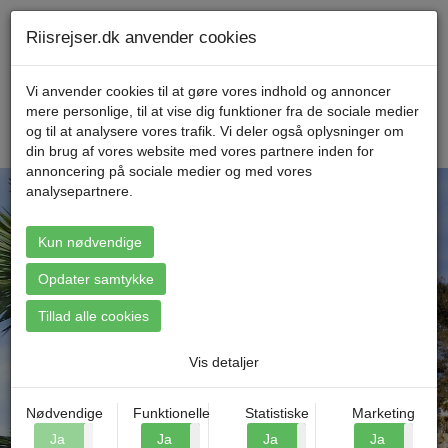
Telefon 70 11 47 11 Mandag til fredag kl. 9-17
Min konto
Riisrejser.dk anvender cookies
Vi anvender cookies til at gøre vores indhold og annoncer
mere personlige, til at vise dig funktioner fra de sociale medier
Menu
og til at analysere vores trafik. Vi deler også oplysninger om
din brug af vores website med vores partnere inden for
annoncering på sociale medier og med vores
analysepartnere.
Kun nødvendige
Find din rejse
Opdater samtykke
Tillad alle cookies
Vis detaljer
Nødvendige
Funktionelle
Statistiske
Marketing
Ja
Nej
Ja
Nej
Ja
Nej
Ja
N