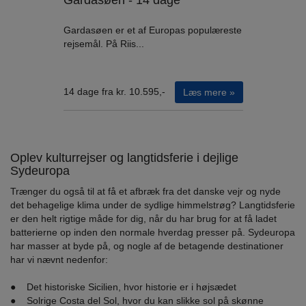
Gardasøen - 14 dage
Gardasøen er et af Europas populæreste
rejsemål. På Riis...
14 dage fra kr. 10.595,-
Læs mere »
Oplev kulturrejser og langtidsferie i dejlige
Sydeuropa
Trænger du også til at få et afbræk fra det danske vejr og nyde
det behagelige klima under de sydlige himmelstrøg? Langtidsferie
er den helt rigtige måde for dig, når du har brug for at få ladet
batterierne op inden den normale hverdag presser på. Sydeuropa
har masser at byde på, og nogle af de betagende destinationer
har vi nævnt nedenfor:
● Det historiske Sicilien, hvor historie er i højsædet
● Solrige Costa del Sol, hvor du kan slikke sol på skønne