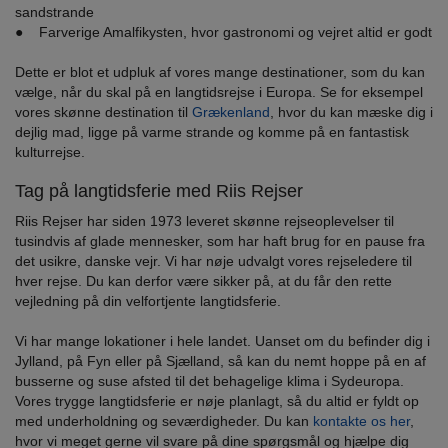
sandstrande
● Farverige Amalfikysten, hvor gastronomi og vejret altid er godt
Dette er blot et udpluk af vores mange destinationer, som du kan
vælge, når du skal på en langtidsrejse i Europa. Se for eksempel
vores skønne destination til
Grækenland
, hvor du kan mæske dig i
dejlig mad, ligge på varme strande og komme på en fantastisk
kulturrejse.
Tag på langtidsferie med Riis Rejser
Riis Rejser har siden 1973 leveret skønne rejseoplevelser til
tusindvis af glade mennesker, som har haft brug for en pause fra
det usikre, danske vejr. Vi har nøje udvalgt vores rejseledere til
hver rejse. Du kan derfor være sikker på, at du får den rette
vejledning på din velfortjente langtidsferie.
Vi har mange lokationer i hele landet. Uanset om du befinder dig i
Jylland, på Fyn eller på Sjælland, så kan du nemt hoppe på en af
busserne og suse afsted til det behagelige klima i Sydeuropa.
Vores trygge langtidsferie er nøje planlagt, så du altid er fyldt op
med underholdning og seværdigheder. Du kan
kontakte os her
,
hvor vi meget gerne vil svare på dine spørgsmål og hjælpe dig