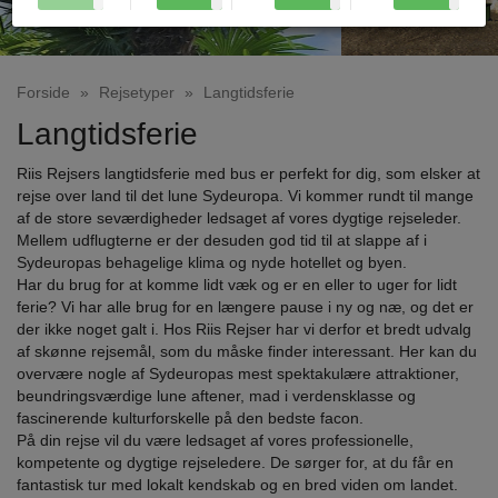
Forside
»
Rejsetyper
»
Langtidsferie
Langtidsferie
Riis Rejsers langtidsferie med bus er perfekt for dig, som elsker at
rejse over land til det lune Sydeuropa. Vi kommer rundt til mange
af de store seværdigheder ledsaget af vores dygtige rejseleder.
Mellem udflugterne er der desuden god tid til at slappe af i
Sydeuropas behagelige klima og nyde hotellet og byen.
Har du brug for at komme lidt væk og er en eller to uger for lidt
ferie? Vi har alle brug for en længere pause i ny og næ, og det er
der ikke noget galt i. Hos Riis Rejser har vi derfor et bredt udvalg
af skønne rejsemål, som du måske finder interessant. Her kan du
overvære nogle af Sydeuropas mest spektakulære attraktioner,
beundringsværdige lune aftener, mad i verdensklasse og
fascinerende kulturforskelle på den bedste facon.
På din rejse vil du være ledsaget af vores professionelle,
kompetente og dygtige rejseledere. De sørger for, at du får en
fantastisk tur med lokalt kendskab og en bred viden om landet.