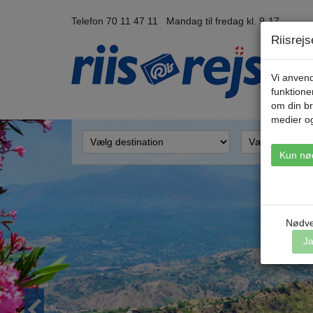
Telefon 70 11 47 11 Mandag til fredag kl. 9-17
Riisrej
Vi anvend
funktione
om din br
medier o
Kun nø
Nødve
J