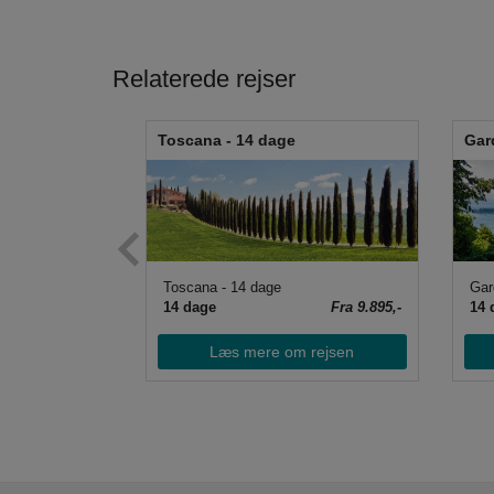
Relaterede rejser
ke
Toscana - 14 dage
Gar
Toscana - 14 dage
Gar
Fra 4.795,-
14 dage
Fra 9.895,-
14 
 rejsen
Læs mere om rejsen