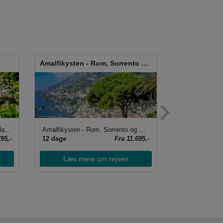
Amalfikysten - Rom, Sorrento og Capri
Gardasøen
Amalfikysten - langtidsferie - 25 dage
Amalfikysten - Rom, Sorrento og Capri
Gardasøen
95,-
12 dage
Fra 11.695,-
9 dage
Læs mere om rejsen
Læs me