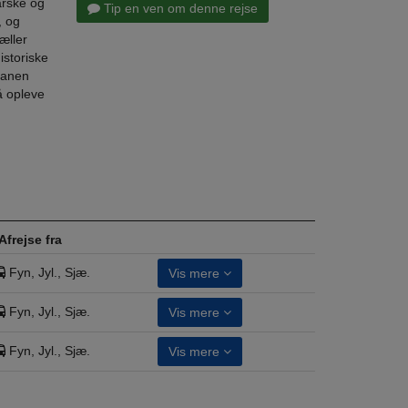
barske og
Tip en ven om denne rejse
, og
æller
istoriske
lkanen
å opleve
Afrejse fra
Fyn, Jyl., Sjæ.
Vis mere
Fyn, Jyl., Sjæ.
Vis mere
Fyn, Jyl., Sjæ.
Vis mere