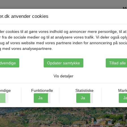
Mi
ser.dk anvender cookies
Destinationer
Rejsetyper
Om Riis Rejse
er cookies til at gøre vores indhold og annoncer mere personlige, til at
r fra de sociale medier og til at analysere vores trafik. Vi deler også op
ug af vores website med vores partnere inden for annoncering på soci
g med vores analysepartnere.
dvendige
Opdater samtykke
Tillad all
Vis detaljer
ndige
Funktionelle
Statistiske
Mark
a
Nej
Ja
Nej
Ja
Nej
J