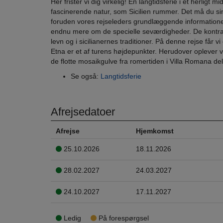
Her frister vi dig virkelig! En langtidsferie i et herli
fascinerende natur, som Sicilien rummer. Det må du si
foruden vores rejseleders grundlæggende informationer, 
endnu mere om de specielle seværdigheder. De kontrastfy
levn og i sicilianernes traditioner. På denne rejse får v
Etna er et af turens højdepunkter. Herudover oplever
de flotte mosaikgulve fra romertiden i Villa Romana de
Se også:
Langtidsferie
Afrejsedatoer
Afrejse
Hjemkomst
25.10.2026
18.11.2026
28.02.2027
24.03.2027
24.10.2027
17.11.2027
Ledig
På forespørgsel