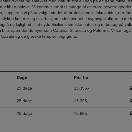
gt middelhavsklima og spækket med kulturhistorie i den på én gang milde, 
mpelthen opleve. Vi kommer rundt til mange af de store seværdigheder
suppleres vi på udvalgte steder af professionelle lokalguider, der fort
ldte kulturer og stilarter genfindes overalt: i bygningskulturen, i de h
i også rig lejlighed til at nyde Siciliens smukke natur, og et besøg på vu
 vi bl.a. spændende byer som Catania, Siracusa og Palermo. Vi kan ogs
l Casale og de græske templer i Agrigento.
Dage
Pris fra
25 dage
15.395,-
25 dage
15.395,-
25 dage
15.695,-