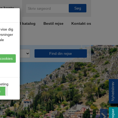
n konto
r
Bestil katalog
Bestil rejse
Kontakt os
 vise dig
lysninger
ale
Find din rejse
e cookies
eting
a
Nej