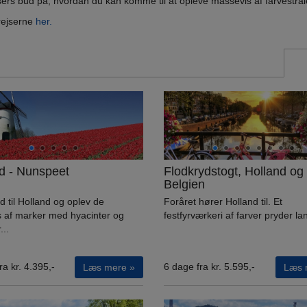
jsers bud på, hvordan du kan komme til at opleve massevis af farvestrål
rejserne
her.
d - Nunspeet
Flodkrydstogt, Holland og
Belgien
til Holland og oplev de
Foråret hører Holland til. Et
s af marker med hyacinter og
festfyrværkeri af farver pryder lan
...
ra kr. 4.395,-
6 dage fra kr. 5.595,-
Læs mere »
Læs 