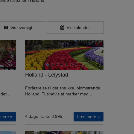
ende tulipaner i Holland.
Vis oversigt
Vis kalender
Holland - Lelystad
Forårsrejse til det smukke, blomstrende
det...
Holland. Tusindvis af marker med...
4 dage fra kr. 3.995,-
mere »
Læs mere »