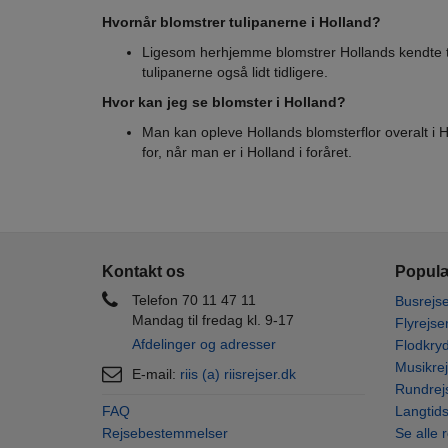
Hvornår blomstrer tulipanerne i Holland?
Ligesom herhjemme blomstrer Hollands kendte tul
tulipanerne også lidt tidligere.
Hvor kan jeg se blomster i Holland?
Man kan opleve Hollands blomsterflor overalt i 
for, når man er i Holland i foråret.
Kontakt os
Populæ
Telefon 70 11 47 11
Busrejse
Mandag til fredag kl. 9-17
Flyrejse
Afdelinger og adresser
Flodkryd
Musikrej
E-mail:
riis (a) riisrejser.dk
Rundrej
FAQ
Langtids
Rejsebestemmelser
Se alle 