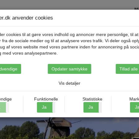
Mi
ser.dk anvender cookies
Destinationer
Rejsetyper
Om Riis Rejse
er cookies til at gøre vores indhold og annoncer mere personlige, til at
r fra de sociale medier og til at analysere vores trafik. Vi deler også op
ug af vores website med vores partnere inden for annoncering på soci
g med vores analysepartnere.
dvendige
Opdater samtykke
Tillad all
Vis detaljer
ndige
Funktionelle
Statistiske
Mark
a
Nej
Ja
Nej
Ja
Nej
J