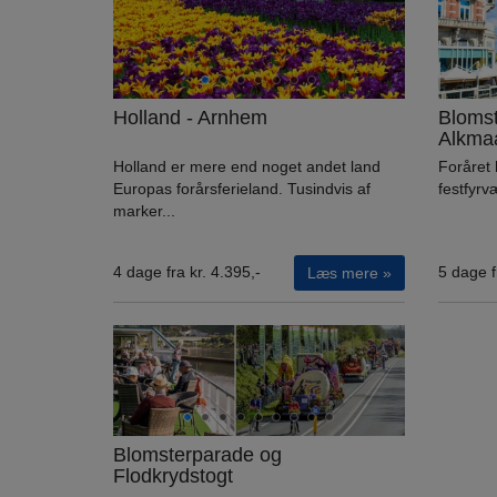
Holland - Arnhem
Blomst
Alkma
Holland er mere end noget andet land
Foråret 
Europas forårsferieland. Tusindvis af
festfyrvæ
marker...
4 dage fra kr. 4.395,-
5 dage f
Læs mere »
Blomsterparade og
Flodkrydstogt