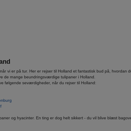
land
når vi er på tur. Her er rejser til Holland et fantastisk bud på, hvorda
pleve de mange beundringsværdige tulipaner i Holland.
ve følgende seværdigheder, når du rejser til Holland:
enburg
f
aner og hyacinter. En ting er dog helt sikkert - du vil blive blæst bago