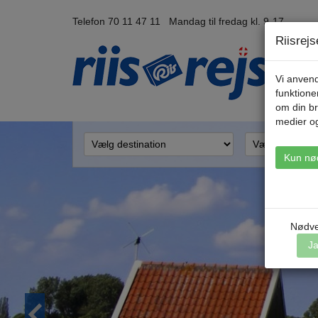
Telefon 70 11 47 11 Mandag til fredag kl. 9-17
Riisrej
Vi anvend
funktione
om din br
medier o
Kun nø
Nødve
J