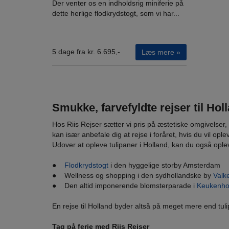
Der venter os en indholdsrig miniferie på
dette herlige flodkrydstogt, som vi har...
5 dage fra kr. 6.695,-
Læs mere »
Smukke, farvefyldte rejser til Hol
Hos Riis Rejser sætter vi pris på æstetiske omgivelser, 
kan især anbefale dig at rejse i foråret, hvis du vil o
Udover at opleve tulipaner i Holland, kan du også ople
●
Flodkrydstogt
i den hyggelige storby Amsterdam
● Wellness og shopping i den sydhollandske by
Valk
● Den altid imponerende blomsterparade i
Keukenho
En rejse til Holland byder altså på meget mere end tulip
Tag på ferie med Riis Rejser