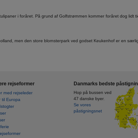
ipaner i foråret. På grund af Golfstrømmen kommer foråret dog lidt ti
Holland, men den store blomsterpark ved godset Keukenhof er en særlig 
re rejseformer
Danmarks bedste påstigni
Hop på bussen ved
r med rejseleder
47 danske byer.
r til Europa
Se vores
stogter
påstigningsnet
ser
ser
ferie
rejseformer