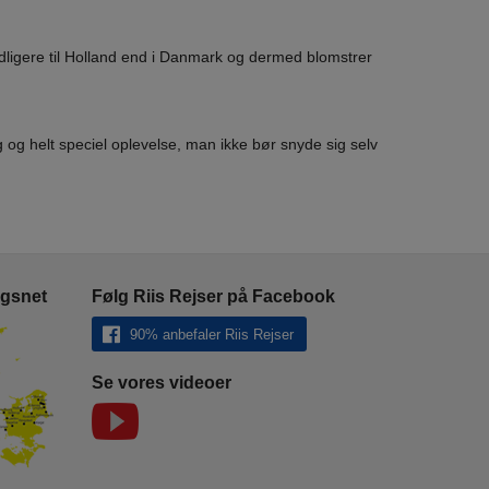
dligere til Holland end i Danmark og dermed blomstrer
og helt speciel oplevelse, man ikke bør snyde sig selv
ngsnet
Følg Riis Rejser på Facebook
90% anbefaler Riis Rejser
Se vores videoer