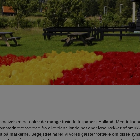
omgivelser, og oplev de mange tusinde tulipaner i Holland. Med tulipane
lomsterinteresserede fra alverdens lande set endeløse rækker af smukk
st på markerne. Begejstret hører vi vores gæster fortælle om disse syns