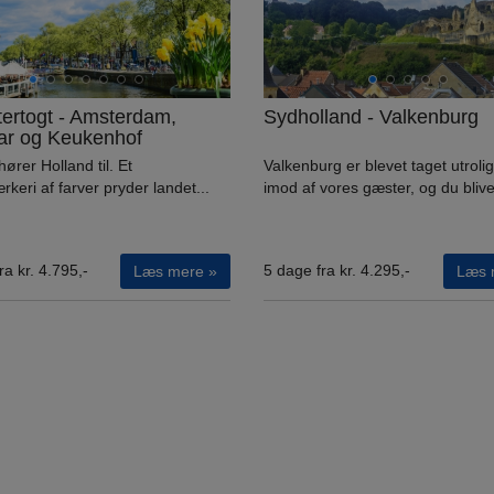
ertogt - Amsterdam,
Sydholland - Valkenburg
ar og Keukenhof
hører Holland til. Et
Valkenburg er blevet taget utrolig
rkeri af farver pryder landet...
imod af vores gæster, og du bliver
ra kr. 4.795,-
5 dage fra kr. 4.295,-
Læs mere »
Læs 