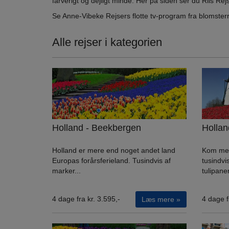
farverigt og dejligt minde. Her på siden ser du Riis Re
Se Anne-Vibeke Rejsers flotte tv-program fra blomster
Alle rejser i kategorien
Holland - Beekbergen
Hollan
Holland er mere end noget andet land
Kom med 
Europas forårsferieland. Tusindvis af
tusindvi
marker...
tulipaner
4 dage fra kr. 3.595,-
4 dage f
Læs mere »