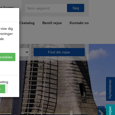
n konto
r
Bestil katalog
Bestil rejse
Kontakt os
 vise dig
lysninger
ale
Find din rejse
e cookies
eting
a
Nej