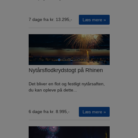
7 dage fra kr. 13.295,-
Læs mere »
Nytårsflodkrydstogt på Rhinen
Det bliver en flot og festligt nytårsaften,
du kan opleve på dette...
6 dage fra kr. 8.995,-
Læs mere »