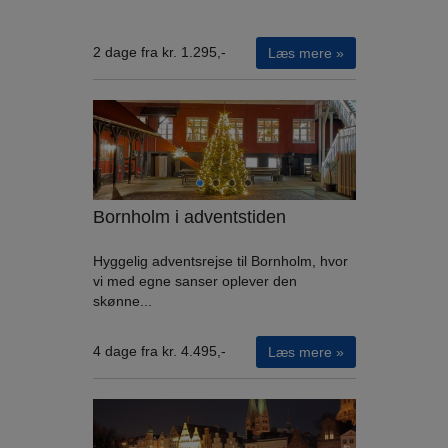
2 dage fra kr. 1.295,-
Læs mere »
Bornholm i adventstiden
Hyggelig adventsrejse til Bornholm, hvor
vi med egne sanser oplever den
skønne...
4 dage fra kr. 4.495,-
Læs mere »