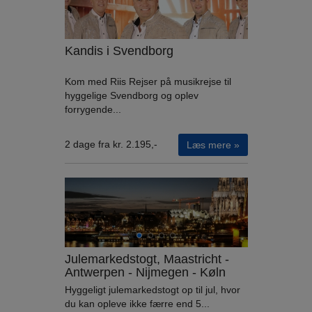
Kandis i Svendborg
Kom med Riis Rejser på musikrejse til
hyggelige Svendborg og oplev
forrygende...
2 dage fra kr. 2.195,-
Læs mere »
Julemarkedstogt, Maastricht -
Antwerpen - Nijmegen - Køln
Hyggeligt julemarkedstogt op til jul, hvor
du kan opleve ikke færre end 5...