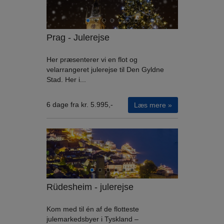
Prag - Julerejse
Her præsenterer vi en flot og
velarrangeret julerejse til Den Gyldne
Stad. Her i...
6 dage fra kr. 5.995,-
Læs mere »
Rüdesheim - julerejse
Kom med til én af de flotteste
julemarkedsbyer i Tyskland –