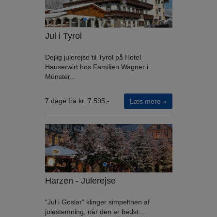
Jul i Tyrol
Dejlig julerejse til Tyrol på Hotel
Hauserwirt hos Familien Wagner i
Münster...
7 dage fra kr. 7.595,-
Læs mere »
Harzen - Julerejse
“Jul i Goslar” klinger simpelthen af
julestemning, når den er bedst....