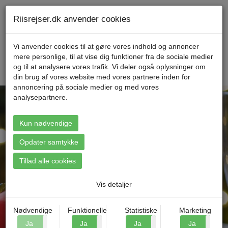
Telefon 70 11 47 11 Mandag til fredag kl. 9-17
Min konto
Riisrejser.dk anvender cookies
Vi anvender cookies til at gøre vores indhold og annoncer
mere personlige, til at vise dig funktioner fra de sociale medier
Menu
og til at analysere vores trafik. Vi deler også oplysninger om
din brug af vores website med vores partnere inden for
annoncering på sociale medier og med vores
analysepartnere.
Kun nødvendige
Find din rejse
Opdater samtykke
Tillad alle cookies
Vis detaljer
Nødvendige
Funktionelle
Statistiske
Marketing
Ja
Nej
Ja
Nej
Ja
Nej
Ja
N