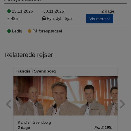
29.11.2026
30.11.2026
2 dage
2.495,-
Fyn, Jyl., Sjæ.
Vis mere
Ledig
På forespørgsel
Relaterede rejser
Kandis i Svendborg
DR 
Kandis i Svendborg
DR 
95,-
2 dage
Fra 2.195,-
2 