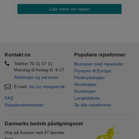
Læs mere om rejsen
Kontakt os
Populære rejseformer
Telefon 70 11 47 11
Busrejser med rejseleder
Mandag til fredag kl. 9-17
Flyrejser til Europa
Afdelinger og adresser
Flodkrydstogter
Musikrejser
E-mail:
riis (a) riisrejser.dk
Rundrejser
FAQ
Langtidsferie
Rejsebestemmelser
Se alle rejseformer
Danmarks bedste påstigningsnet
Hop på bussen ved 47 danske
byer.