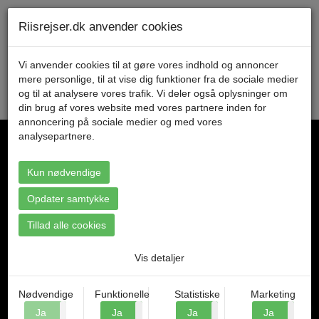
Telefon 70 11 47 11 Mandag til fredag kl. 9-17
Min konto
Riisrejser.dk anvender cookies
Vi anvender cookies til at gøre vores indhold og annoncer
mere personlige, til at vise dig funktioner fra de sociale medier
Menu
og til at analysere vores trafik. Vi deler også oplysninger om
din brug af vores website med vores partnere inden for
annoncering på sociale medier og med vores
analysepartnere.
Kun nødvendige
Find din rejse
Opdater samtykke
Tillad alle cookies
Vis detaljer
Nødvendige
Funktionelle
Statistiske
Marketing
Ja
Nej
Ja
Nej
Ja
Nej
Ja
N