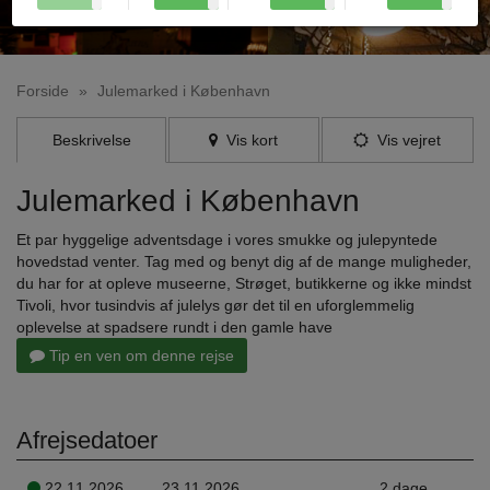
Forside
»
Julemarked i København
Beskrivelse
Vis kort
Vis vejret
Julemarked i København
Et par hyggelige adventsdage i vores smukke og julepyntede
hovedstad venter. Tag med og benyt dig af de mange muligheder,
du har for at opleve museerne, Strøget, butikkerne og ikke mindst
Tivoli, hvor tusindvis af julelys gør det til en uforglemmelig
oplevelse at spadsere rundt i den gamle have
Tip en ven om denne rejse
Afrejsedatoer
22.11.2026
23.11.2026
2 dage