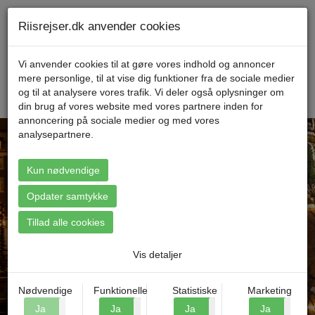
Telefon 70 11 47 11 Mandag til fredag kl. 9-17
Min konto
Riisrejser.dk anvender cookies
Vi anvender cookies til at gøre vores indhold og annoncer
mere personlige, til at vise dig funktioner fra de sociale medier
Menu
og til at analysere vores trafik. Vi deler også oplysninger om
din brug af vores website med vores partnere inden for
annoncering på sociale medier og med vores
analysepartnere.
Kun nødvendige
Find din rejse
Opdater samtykke
Tillad alle cookies
Vis detaljer
Nødvendige
Funktionelle
Statistiske
Marketing
Ja
Nej
Ja
Nej
Ja
Nej
Ja
N