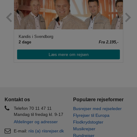
Sydhavsøerne – Lolland og Falster med Nykøbing Falster Revyen
Kandis i Svendborg
Sti
78,-
2 dage
Fra 2.195,-
2 
Læs mere om rejsen
Kontakt os
Populære rejseformer
Telefon 70 11 47 11
Busrejser med rejseleder
Mandag til fredag kl. 9-17
Flyrejser til Europa
Afdelinger og adresser
Flodkrydstogter
Musikrejser
E-mail:
riis (a) riisrejser.dk
Rundrejser