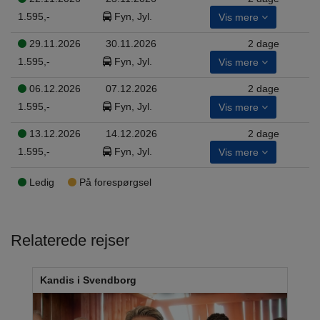
1.595,-
Fyn, Jyl.
Vis mere
29.11.2026
30.11.2026
2 dage
1.595,-
Fyn, Jyl.
Vis mere
06.12.2026
07.12.2026
2 dage
1.595,-
Fyn, Jyl.
Vis mere
13.12.2026
14.12.2026
2 dage
1.595,-
Fyn, Jyl.
Vis mere
Ledig
På forespørgsel
Relaterede rejser
Kandis i Svendborg
Jul