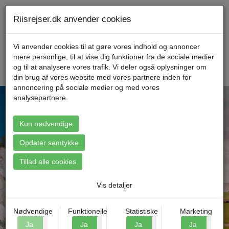
Telefon 70 11 47 11 Mandag til fredag kl. 9-17
Min konto
Riisrejser.dk anvender cookies
Vi anvender cookies til at gøre vores indhold og annoncer
mere personlige, til at vise dig funktioner fra de sociale medier
Menu
og til at analysere vores trafik. Vi deler også oplysninger om
din brug af vores website med vores partnere inden for
annoncering på sociale medier og med vores
analysepartnere.
Kun nødvendige
Find din rejse
Opdater samtykke
Tillad alle cookies
Vis detaljer
Nødvendige
Funktionelle
Statistiske
Marketing
Ja
Nej
Ja
Nej
Ja
Nej
Ja
N