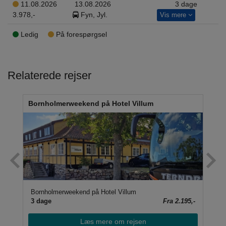
11.08.2026
13.08.2026
3 dage
3.978,-
Fyn, Jyl.
Vis mere
Ledig
På forespørgsel
Relaterede rejser
Bornholmerweekend på Hotel Villum
Sam
Bornholmerweekend på Hotel Villum
Sa
95,-
3 dage
Fra 2.195,-
4 
Læs mere om rejsen