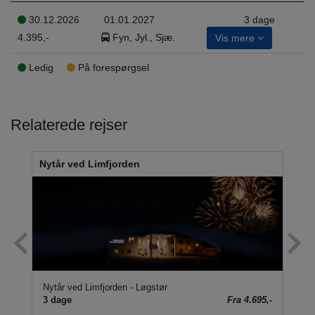
30.12.2026
01.01.2027
3 dage
4.395,-
Fyn, Jyl., Sjæ.
Vis mere
Ledig
På forespørgsel
Relaterede rejser
Nytår ved Limfjorden
Jul
Nytår ved Limfjorden - Løgstør
Sti
95,-
3 dage
Fra 4.695,-
2 