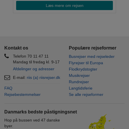
Læs mere om rejsen
Kontakt os
Populære rejseformer
Telefon 70 11 47 11
Busrejser med rejseleder
Mandag til fredag kl. 9-17
Flyrejser til Europa
Afdelinger og adresser
Flodkrydstogter
Musikrejser
E-mail:
riis (a) riisrejser.dk
Rundrejser
FAQ
Langtidsferie
Rejsebestemmelser
Se alle rejseformer
Danmarks bedste påstigningsnet
Hop på bussen ved 47 danske
byer.