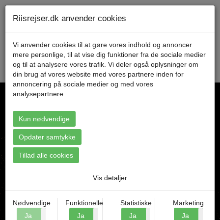
Telefon 70 11 47 11 Mandag til fredag kl. 9-17
Min konto
Riisrejser.dk anvender cookies
Vi anvender cookies til at gøre vores indhold og annoncer
mere personlige, til at vise dig funktioner fra de sociale medier
Menu
og til at analysere vores trafik. Vi deler også oplysninger om
din brug af vores website med vores partnere inden for
annoncering på sociale medier og med vores
analysepartnere.
Kun nødvendige
Find din rejse
Opdater samtykke
Tillad alle cookies
Vis detaljer
Nødvendige
Funktionelle
Statistiske
Marketing
Ja
Nej
Ja
Nej
Ja
Nej
Ja
N