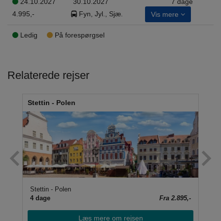
24.10.2027
30.10.2027
7 dage
4.995,-
Fyn, Jyl., Sjæ.
Vis mere
Ledig
På forespørgsel
Relaterede rejser
Stettin - Polen
Nyt
Stettin - Polen
Pol
95,-
4 dage
Fra 2.895,-
4 
Læs mere om rejsen