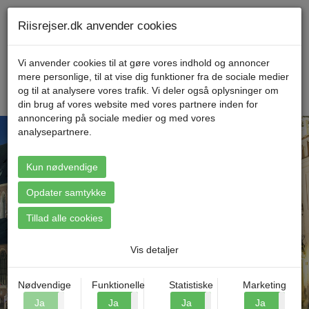
Telefon 70 11 47 11 Mandag til fredag kl. 9-17
Min konto
Riisrejser.dk anvender cookies
Vi anvender cookies til at gøre vores indhold og annoncer
mere personlige, til at vise dig funktioner fra de sociale medier
Menu
og til at analysere vores trafik. Vi deler også oplysninger om
din brug af vores website med vores partnere inden for
annoncering på sociale medier og med vores
analysepartnere.
Kun nødvendige
Find din rejse
Opdater samtykke
Tillad alle cookies
Vis detaljer
Nødvendige
Funktionelle
Statistiske
Marketing
Ja
Nej
Ja
Nej
Ja
Nej
Ja
N