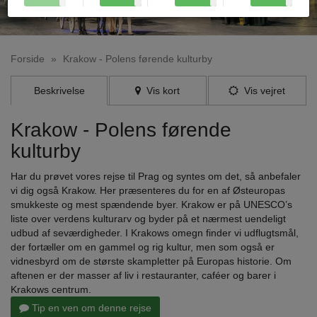
Forside
»
Krakow - Polens førende kulturby
Beskrivelse
Vis kort
Vis vejret
Krakow - Polens førende
kulturby
Har du prøvet vores rejse til Prag og syntes om det, så anbefaler
vi dig også Krakow. Her præsenteres du for en af Østeuropas
smukkeste og mest spændende byer. Krakow er på UNESCO’s
liste over verdens kulturarv og byder på et nærmest uendeligt
udbud af seværdigheder. I Krakows omegn finder vi udflugtsmål,
der fortæller om en gammel og rig kultur, men som også er
vidnesbyrd om de største skampletter på Europas historie. Om
aftenen er der masser af liv i restauranter, caféer og barer i
Krakows centrum.
Tip en ven om denne rejse