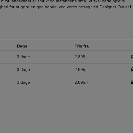
, hvor landskabet er smukt og afstandene små. Vi skal både opleve
ghed for at gøre en god handel ved vores besøg ved Designer Outlet i
Dage
Pris fra
3 dage
2.895,-
3 dage
2.895,-
3 dage
2.895,-