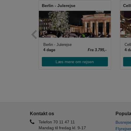
Berlin - Julerejse
Cell
odkrydstogt
Berlin - Julerejse
Cell
Fra 10.495,-
4 dage
Fra 3.795,-
4 d
 rejsen
Læs mere om rejsen
Kontakt os
Populæ
Telefon 70 11 47 11
Busrejse
Mandag til fredag kl. 9-17
Flyrejse