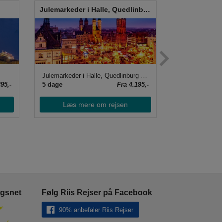
Julemarkeder i Halle, Quedlinburg og Leipzig
Harzen - Jule
Julemarkeder i Halle, Quedlinburg og Leipzig
Harzen - Juler
95,-
5 dage
Fra 4.195,-
6 dage
Læs mere om rejsen
Læs me
ngsnet
Følg Riis Rejser på Facebook
90% anbefaler Riis Rejser