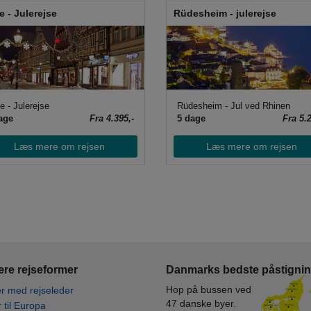
e - Julerejse
Rüdesheim - julerejse
e - Julerejse
Rüdesheim - Jul ved Rhinen
age
Fra 4.395,-
5 dage
Fra 5.2
Læs mere om rejsen
Læs mere om rejsen
re rejseformer
Danmarks bedste påstigni
Hop på bussen ved
r med rejseleder
47 danske byer.
r til Europa