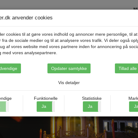
Mi
ser.dk anvender cookies
Destinationer
Rejsetyper
Om Riis Rejse
er cookies til at gøre vores indhold og annoncer mere personlige, til at
r fra de sociale medier og til at analysere vores trafik. Vi deler også op
ug af vores website med vores partnere inden for annoncering på soci
g med vores analysepartnere.
dvendige
Opdater samtykke
Tillad all
Vis detaljer
ndige
Funktionelle
Statistiske
Mark
a
Nej
Ja
Nej
Ja
Nej
J