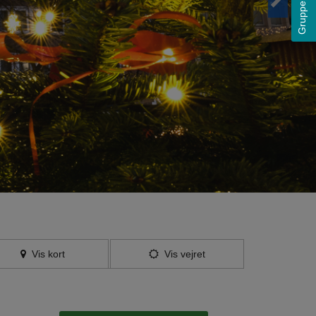
Grupperejser
Vis kort
Vis vejret