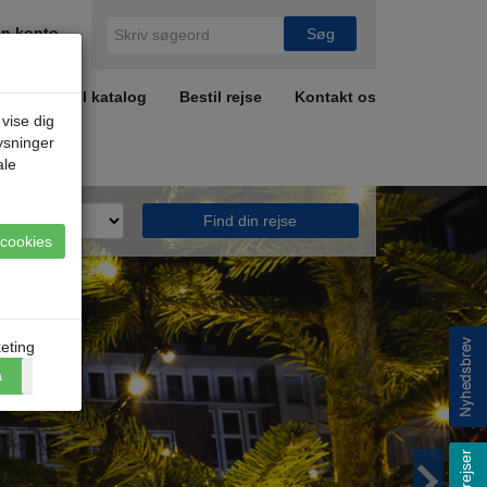
n konto
r
Bestil katalog
Bestil rejse
Kontakt os
 vise dig
lysninger
ale
Find din rejse
e cookies
eting
a
Nej