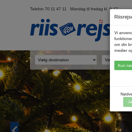
Telefon 70 11 47 11 Mandag til fredag kl. 9-17
Riisrej
Vi anvend
funktione
om din br
medier o
Kun nø
Nødve
J