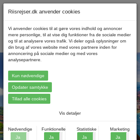
Telefon 70 11 47 11 Mandag til fredag kl. 9-17
Min konto
Riisrejser.dk anvender cookies
Vi anvender cookies til at gøre vores indhold og annoncer
mere personlige, til at vise dig funktioner fra de sociale medier
Menu
og til at analysere vores trafik. Vi deler også oplysninger om
din brug af vores website med vores partnere inden for
annoncering på sociale medier og med vores
analysepartnere.
Kun nødvendige
Find din rejse
Opdater samtykke
Tillad alle cookies
Vis detaljer
Nødvendige
Funktionelle
Statistiske
Marketing
Ja
Nej
Ja
Nej
Ja
Nej
Ja
N