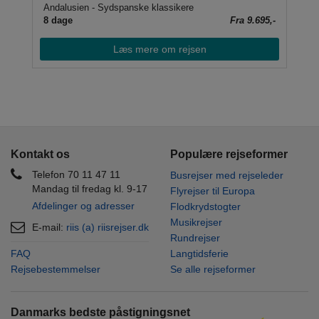
Andalusien - Sydspanske klassikere
Cos
95,-
8 dage
Fra 9.695,-
25
Læs mere om rejsen
Kontakt os
Populære rejseformer
Telefon 70 11 47 11
Busrejser med rejseleder
Mandag til fredag kl. 9-17
Flyrejser til Europa
Afdelinger og adresser
Flodkrydstogter
Musikrejser
E-mail:
riis (a) riisrejser.dk
Rundrejser
FAQ
Langtidsferie
Rejsebestemmelser
Se alle rejseformer
Danmarks bedste påstigningsnet