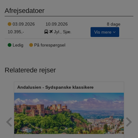
Afrejsedatoer
03.09.2026
10.09.2026
8 dage
10.395,-
Jyl., Sjæ.
Vis mere
Ledig
På forespørgsel
Relaterede rejser
Andalusien - Sydspanske klassikere
Cos