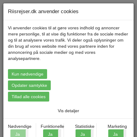
Telefon 70 11 47 11 Mandag til fredag kl. 9-17
Min konto
Riisrejser.dk anvender cookies
Vi anvender cookies til at gøre vores indhold og annoncer
mere personlige, til at vise dig funktioner fra de sociale medier
Menu
og til at analysere vores trafik. Vi deler også oplysninger om
din brug af vores website med vores partnere inden for
annoncering på sociale medier og med vores
Forside
»
Blog
»
Seværdigheder i Norditalien
analysepartnere.
Kun nødvendige
SEVÆRDIGHEDER I NORDITALIEN
Opdater samtykke
Riis Rejser d. 08.07.2024
Hos Riis Rejser elsker vi det nordlige Italien, og derfor har vi her
Tillad alle cookies
samlet nogle af vores bedste feriedestinationer til dig. Vi rejser
blandt andet til Gardasøen, Toscana og Genova, hvor du har rig
Vis detaljer
mulighed for at opleve Italiens historie, kultur og natur sammen
med andre rejselystne danskere.
Nødvendige
Funktionelle
Statistiske
Marketing
Klik rundt, og find den rejse, der taler til dig, og book din ferie
Ja
Nej
Ja
Nej
Ja
Nej
Ja
N
allerede i dag. Vi garanterer en fantastisk tur med skønne