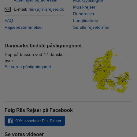
Afdelinger og adresser
Flodkrydstogter
Musikrejser
E-mail:
riis (a) riisrejser.dk
Rundrejser
FAQ
Langtidsferie
Rejsebestemmelser
Se alle rejseformer
Danmarks bedste påstigningsnet
Hop på bussen ved 47 danske
byer.
Se vores påstigningsnet
Følg Riis Rejser på Facebook
90% anbefaler Riis Rejser
Se vores videoer