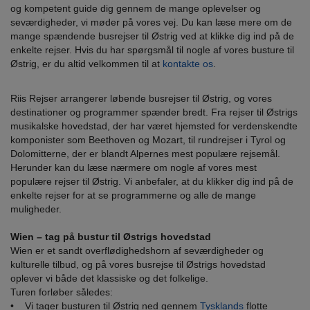
og kompetent guide dig gennem de mange oplevelser og
seværdigheder, vi møder på vores vej. Du kan læse mere om de
mange spændende busrejser til Østrig ved at klikke dig ind på de
enkelte rejser. Hvis du har spørgsmål til nogle af vores busture til
Østrig, er du altid velkommen til at
kontakte os
.
Riis Rejser arrangerer løbende busrejser til Østrig, og vores
destinationer og programmer spænder bredt. Fra rejser til Østrigs
musikalske hovedstad, der har været hjemsted for verdenskendte
komponister som Beethoven og Mozart, til rundrejser i Tyrol og
Dolomitterne, der er blandt Alpernes mest populære rejsemål.
Herunder kan du læse nærmere om nogle af vores mest
populære rejser til Østrig. Vi anbefaler, at du klikker dig ind på de
enkelte rejser for at se programmerne og alle de mange
muligheder.
Wien – tag på bustur til Østrigs hovedstad
Wien er et sandt overflødighedshorn af seværdigheder og
kulturelle tilbud, og på vores busrejse til Østrigs hovedstad
oplever vi både det klassiske og det folkelige.
Turen forløber således:
• Vi tager busturen til Østrig ned gennem
Tysklands
flotte