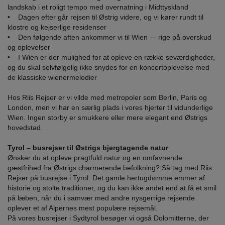
landskab i et roligt tempo med overnatning i Midttyskland
• Dagen efter går rejsen til Østrig videre, og vi kører rundt til
klostre og kejserlige residenser
• Den følgende aften ankommer vi til Wien –- rige på overskud
og oplevelser
• I Wien er der mulighed for at opleve en række seværdigheder,
og du skal selvfølgelig ikke snydes for en koncertoplevelse med
de klassiske wienermelodier
Hos Riis Rejser er vi vilde med metropoler som Berlin, Paris og
London, men vi har en særlig plads i vores hjerter til vidunderlige
Wien. Ingen storby er smukkere eller mere elegant end Østrigs
hovedstad.
Tyrol – busrejser til Østrigs bjergtagende natur
Ønsker du at opleve pragtfuld natur og en omfavnende
gæstfrihed fra Østrigs charmerende befolkning? Så tag med Riis
Rejser på busrejse i Tyrol. Det gamle hertugdømme emmer af
historie og stolte traditioner, og du kan ikke andet end at få et smil
på læben, når du i samvær med andre nysgerrige rejsende
oplever et af Alpernes mest populære rejsemål.
På vores busrejser i Sydtyrol besøger vi også Dolomitterne, der