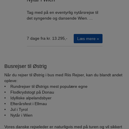
Tag med på en eventyrlig nytårsrejse til
det syngende og dansende Wien. ...
7 dage fra kr. 13.295,-
Læs mere »
Busrejser til Østrig
Når du rejser til Østrig i bus med Riis Rejser, kan du blandt andet
opleve:
• Rundrejser til Østrigs mest populære egne
• Flodkrydstogt på Donau
• Idylliske alpelandsbyer
• Efterårsfest i Ellmau
• Jul i Tyrol
• Nytår i Wien
Vores danske rejseleder er naturligvis med på turen og vil sikkert