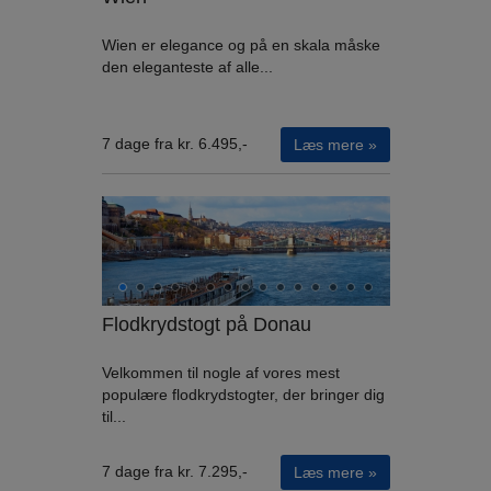
Wien er elegance og på en skala måske
den eleganteste af alle...
7 dage fra kr. 6.495,-
Læs mere »
Flodkrydstogt på Donau
Velkommen til nogle af vores mest
populære flodkrydstogter, der bringer dig
til...
7 dage fra kr. 7.295,-
Læs mere »