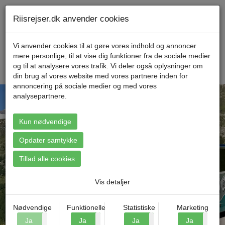
Telefon 70 11 47 11 Mandag til fredag kl. 9-17
Min konto
Riisrejser.dk anvender cookies
Vi anvender cookies til at gøre vores indhold og annoncer
mere personlige, til at vise dig funktioner fra de sociale medier
Menu
og til at analysere vores trafik. Vi deler også oplysninger om
din brug af vores website med vores partnere inden for
annoncering på sociale medier og med vores
analysepartnere.
Kun nødvendige
Find din rejse
Opdater samtykke
Tillad alle cookies
Vis detaljer
Nødvendige
Funktionelle
Statistiske
Marketing
Ja
Nej
Ja
Nej
Ja
Nej
Ja
N