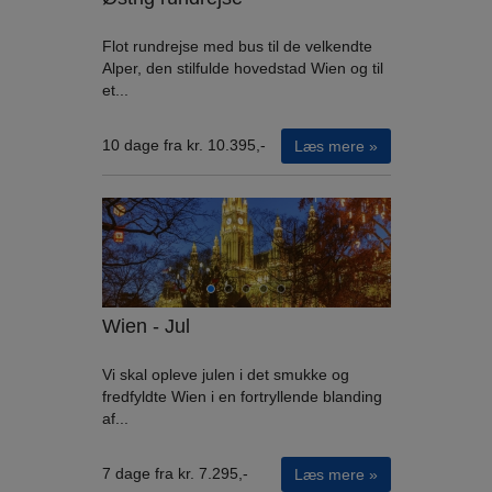
Flot rundrejse med bus til de velkendte
Alper, den stilfulde hovedstad Wien og til
et...
10 dage fra kr. 10.395,-
Læs mere »
Wien - Jul
Vi skal opleve julen i det smukke og
fredfyldte Wien i en fortryllende blanding
af...
7 dage fra kr. 7.295,-
Læs mere »