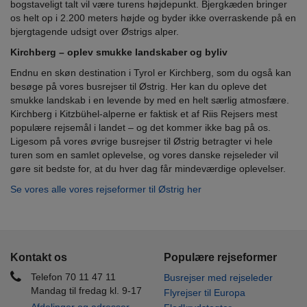
bogstaveligt talt vil være turens højdepunkt. Bjergkæden bringer
os helt op i 2.200 meters højde og byder ikke overraskende på en
bjergtagende udsigt over Østrigs alper.
Kirchberg – oplev smukke landskaber og byliv
Endnu en skøn destination i Tyrol er Kirchberg, som du også kan
besøge på vores busrejser til Østrig. Her kan du opleve det
smukke landskab i en levende by med en helt særlig atmosfære.
Kirchberg i Kitzbühel-alperne er faktisk et af Riis Rejsers mest
populære rejsemål i landet – og det kommer ikke bag på os.
Ligesom på vores øvrige busrejser til Østrig betragter vi hele
turen som en samlet oplevelse, og vores danske rejseleder vil
gøre sit bedste for, at du hver dag får mindeværdige oplevelser.
Se vores alle vores rejseformer til Østrig her
Kontakt os
Populære rejseformer
Telefon 70 11 47 11
Busrejser med rejseleder
Mandag til fredag kl. 9-17
Flyrejser til Europa