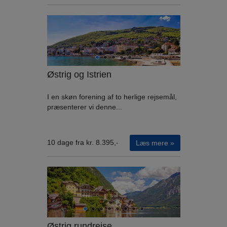
Østrig og Istrien
I en skøn forening af to herlige rejsemål,
præsenterer vi denne...
10 dage fra kr. 8.395,-
Læs mere »
Østrig rundrejse