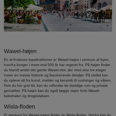
Wawel-højen
En af Krakows topattraktioner er Wawel-højen i centrum af byen,
hvorfra konger i mere end 500 år har regeret fra. På højen finder
du blandt andet det gamle Wawel-slot, der med sine tre etager
huser en masse historie og fascinerende detaljer. På slottet kan
du opleve alt fra kunst, møbler og keramik til rustninger og våben.
Hvis du har god tid, kan du udforske de statslige rum og private
gemakker. På højen kan du også lægge vejen forbi Wawel-
katedralen og dragestatuen.
Wisla-floden
Et stenkast fra Wawel-højen finder du Wisla-floden. Herfra kan du