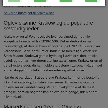
Krakow er et oplagt rejsemål, uanset om du rejser med din
partner, familie eller dine venner.
Se vores busrejser til Krakow her
Oplev skønne Krakow og de populære
seværdigheder
Krakow er en af Polens ældste byer og tilmed den gamle
kongelige hovedstad fra 1038-1596. Det er derfor ikke så
besynderligt, at dele af byen er optaget på UNESCOS liste over
verdensarv. Selve centrum er inddelt i to forskellige kvarterer:
Stare Miasto, Krakows gamle bydel og Kazimierz, den jødiske
bydel, og de har hver deres særlige attraktioner. Krakow er en af
de billigste steder, du kan holde storbyferie i Europa - både hvad
angår shopping, hoteller, restauranter og attraktioner.
Har du et par dage til at udforske Krakow, kommer du bestemt
ikke til at kede dig, for listen over seværdigheder og skønne
oplevelser er uendelig lang. Vi har udvalgt nogle af de mest
gængse, som du sagtens kan opleve flere gange, uden at det
bliver trivielt.
Markedspladsen (Rynek Główny)