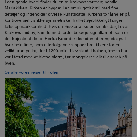
I den gamle bydel finder du en af Krakows vartegn; nemlig
Mariakirken. Kirken er bygget i en smuk gotisk stil med fine
detaljer og indeholder diverse kunstskatte. Kirkens to tårne er på
kontroversiel vis ikke symmetriske, hvilket øjeblikkeligt fanger
folks opmærksomhed. Hvis du ønsker at se en smuk udsigt over
Krakows midtby, kan du med fordel besøge signaltårnet, som er
det højeste af de to. Herfra lyder der desuden et trompetsignal
hver hele time, som efterfølgende stopper brat til ære for en
vellidt trompetist, der i 1200-tallet blev skudt i halsen, imens han
var i færd med at blæse alarm, før mongolerne gik til angreb på
byen.
Se alle vores rejser til Polen