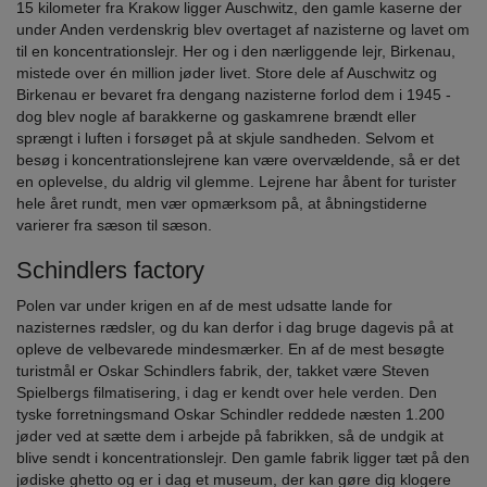
15 kilometer fra Krakow ligger Auschwitz, den gamle kaserne der
under Anden verdenskrig blev overtaget af nazisterne og lavet om
til en koncentrationslejr. Her og i den nærliggende lejr, Birkenau,
mistede over én million jøder livet. Store dele af Auschwitz og
Birkenau er bevaret fra dengang nazisterne forlod dem i 1945 -
dog blev nogle af barakkerne og gaskamrene brændt eller
sprængt i luften i forsøget på at skjule sandheden. Selvom et
besøg i koncentrationslejrene kan være overvældende, så er det
en oplevelse, du aldrig vil glemme. Lejrene har åbent for turister
hele året rundt, men vær opmærksom på, at åbningstiderne
varierer fra sæson til sæson.
Schindlers factory
Polen var under krigen en af de mest udsatte lande for
nazisternes rædsler, og du kan derfor i dag bruge dagevis på at
opleve de velbevarede mindesmærker. En af de mest besøgte
turistmål er Oskar Schindlers fabrik, der, takket være Steven
Spielbergs filmatisering, i dag er kendt over hele verden. Den
tyske forretningsmand Oskar Schindler reddede næsten 1.200
jøder ved at sætte dem i arbejde på fabrikken, så de undgik at
blive sendt i koncentrationslejr. Den gamle fabrik ligger tæt på den
jødiske ghetto og er i dag et museum, der kan gøre dig klogere