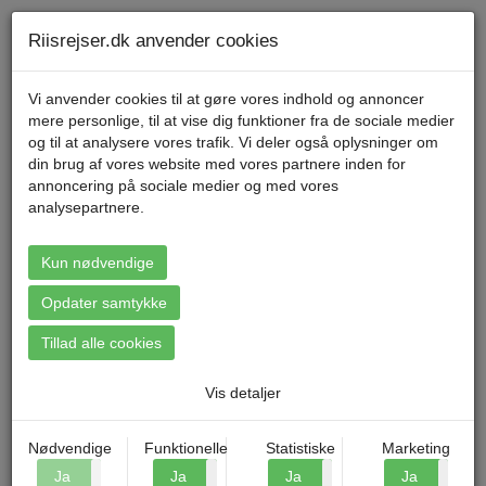
Telefon 70 11 47 11 Mandag til fredag kl. 9-17
Min konto
Riisrejser.dk anvender cookies
Vi anvender cookies til at gøre vores indhold og annoncer
mere personlige, til at vise dig funktioner fra de sociale medier
Menu
og til at analysere vores trafik. Vi deler også oplysninger om
din brug af vores website med vores partnere inden for
annoncering på sociale medier og med vores
Forside
»
Blog
»
Seværdigheder i Krakow
analysepartnere.
Kun nødvendige
SEVÆRDIGHEDER I KRAKOW
Opdater samtykke
Riis Rejser d. 08.07.2024
Der er ingen tvivl om, at Krakow er en af Polens hyggeligste byer
Tillad alle cookies
og derved også en af de mest besøgte. Hvis du overvejer at
besøge den sprudlende by med al dens charme, kultur og
Vis detaljer
historie, så kan du her på siden læse mere om, hvad du kan
opleve. Som værende den næststørste by i Polen er der masser
af seværdigheder og oplevelser, som du kan fylde din weekendtur
Nødvendige
Funktionelle
Statistiske
Marketing
eller ferieuge ud med. Byen byder på oplevelser for alle aldre, så
Ja
Nej
Ja
Nej
Ja
Nej
Ja
N