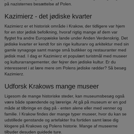
på nazisternes besættelse af Polen.
Kazimierz - det jødiske kvarter
Kazimierz er et historisk område i Krakow, der tidligere var hjem
for en stor jødisk befolkning, hvoraf rigtig mange af dem var
flygtet fra andre Europæiske lande under Anden Verdenskrig. Det
jødiske kvarter er kendt for sin rige kulturarv og arkitektur med sin
gamle synagoge samt mange små butikker og restauranter med
jødisk mad. I dag er Kazimierz et populært turistmål med museer
og kulturarrangementer, der fejrer den jødiske kultur. Er du
interesseret i at lære mere om Polens jødiske rødder? Så besøg
Kazimierz.
Udforsk Krakows mange museer
Ligesom de mange historiske steder, kan museumsbesøg også
være både spændende og lærerige. At gå på museum er en god
måde at tilbringe en dag på - enten alene eller med venner og
familie. I Krakow findes der mange typer museer, hvor du kan se
udstillede genstande og artefakter fra fortiden samt læse dig
klogere på Krakows og Polens historie. Mange af museerne
tilbyder desuden guidede ture.