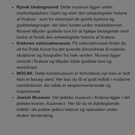
Rynek Underground
: Dette museum ligger under
markedspladsen i byen og viser den arkæologiske historie
af Krakow - som for eksempel de gamle bymure og
gadebelægninger, der blev fundet under markedstorvet.
Museet tilbyder guidede ture for at hjælpe besøgende med
bedre at forstå den arkæologiske historie af Krakow.
Krakows nationalmuseum
: På nationalmuseet finder du
alt fra Polsk Kunst fra det tyvende århundrede til malerier,
skulpturer og fotografier fra hele verden. Museet ligger
centralt i Krakow og tilbyder både guidede ture og
workshops.
MOCAK
: Dette kunstmuseum er forholdsvis nyt men er helt
klart et besøg værd. Her kan du få et godt indblik i moderne
samtidskunst, der både er eksperimenterende og
inspirerende.
Jewish Museum
: Det jødiske museum i Krakow ligger i det
jødiske kvarter, Kazimierz. Her får du et dybdegående
indblik i de polske jøders historie og oplevelser under
Anden Verdenskrig.