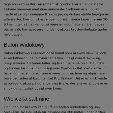
tage en skøn sejltur i en romantisk gondol eller en af de større
turbåde sammen med dine nærmeste. Sejlturen er en oplagt
måde at se og fornemme Krakow på, og du kan endda tage på en
aftensejltur, hvis du vil nyde byen oplyst. Turene tager mellem 30-
60 minutter, så det kan også være en god måde at få en pause
på, hvis du har spadseret rundt i Krakows brostensbelagte gader
hele dagen.
Balon Widokowy
Balon Widokowy i Krakow, også kendt som Krakow View Balloon,
er en luftballon, der tilbyder fantastisk udsigt over Krakow og
omgivelserne. Ballonen løfter sig til en højde på op til 150 meter,
og fra den får du en flot udsigt over Wawel-slottet, den gamle
bydel og meget mere. Turene varer op til en time og afgår fra en
base ved siden af kulturcentret ICE Krakow. Det er en unik måde
at opleve Krakow på og anbefales til alle, der ønsker at opleve en
smuk og fantastisk udsigt over byen.
Wieliczka saltmine
Lidt uden for Krakow kan du få en anden anderledes og unik
oplevelse, hvis du altså tør bevæge dig 300 meter under jorden.