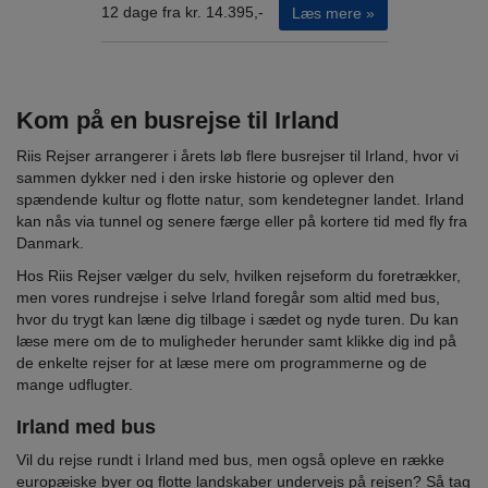
12 dage fra kr. 14.395,-
Læs mere »
Kom på en busrejse til Irland
Riis Rejser arrangerer i årets løb flere busrejser til Irland, hvor vi
sammen dykker ned i den irske historie og oplever den
spændende kultur og flotte natur, som kendetegner landet. Irland
kan nås via tunnel og senere færge eller på kortere tid med fly fra
Danmark.
Hos Riis Rejser vælger du selv, hvilken rejseform du foretrækker,
men vores rundrejse i selve Irland foregår som altid med bus,
hvor du trygt kan læne dig tilbage i sædet og nyde turen. Du kan
læse mere om de to muligheder herunder samt klikke dig ind på
de enkelte rejser for at læse mere om programmerne og de
mange udflugter.
Irland med bus
Vil du rejse rundt i Irland med bus, men også opleve en række
europæiske byer og flotte landskaber undervejs på rejsen? Så tag