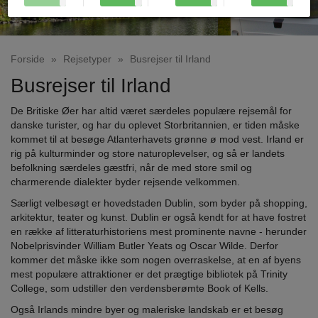
Forside
»
Rejsetyper
»
Busrejser til Irland
Busrejser til Irland
De Britiske Øer har altid været særdeles populære rejsemål for
danske turister, og har du oplevet Storbritannien, er tiden måske
kommet til at besøge Atlanterhavets grønne ø mod vest. Irland er
rig på kulturminder og store naturoplevelser, og så er landets
befolkning særdeles gæstfri, når de med store smil og
charmerende dialekter byder rejsende velkommen.
Særligt velbesøgt er hovedstaden Dublin, som byder på shopping,
arkitektur, teater og kunst. Dublin er også kendt for at have fostret
en række af litteraturhistoriens mest prominente navne - herunder
Nobelprisvinder William Butler Yeats og Oscar Wilde. Derfor
kommer det måske ikke som nogen overraskelse, at en af byens
mest populære attraktioner er det prægtige bibliotek på Trinity
College, som udstiller den verdensberømte Book of Kells.
Også Irlands mindre byer og maleriske landskab er et besøg