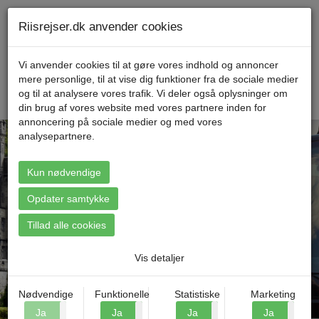
Telefon 70 11 47 11 Mandag til fredag kl. 9-17
Min konto
Riisrejser.dk anvender cookies
Vi anvender cookies til at gøre vores indhold og annoncer
mere personlige, til at vise dig funktioner fra de sociale medier
Menu
og til at analysere vores trafik. Vi deler også oplysninger om
din brug af vores website med vores partnere inden for
annoncering på sociale medier og med vores
analysepartnere.
Kun nødvendige
Find din rejse
Opdater samtykke
Tillad alle cookies
Vis detaljer
Nødvendige
Funktionelle
Statistiske
Marketing
Ja
Nej
Ja
Nej
Ja
Nej
Ja
N