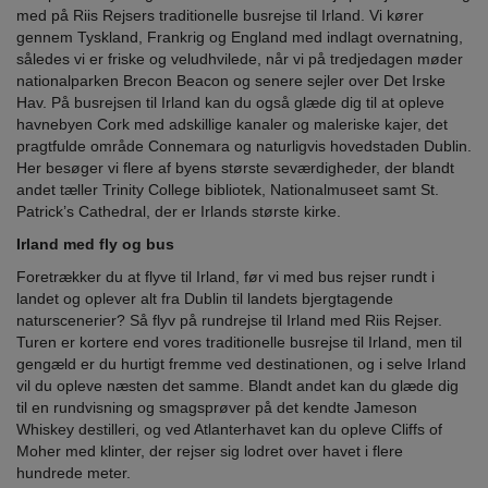
med på Riis Rejsers traditionelle busrejse til Irland. Vi kører
gennem Tyskland, Frankrig og England med indlagt overnatning,
således vi er friske og veludhvilede, når vi på tredjedagen møder
nationalparken Brecon Beacon og senere sejler over Det Irske
Hav. På busrejsen til Irland kan du også glæde dig til at opleve
havnebyen Cork med adskillige kanaler og maleriske kajer, det
pragtfulde område Connemara og naturligvis hovedstaden Dublin.
Her besøger vi flere af byens største seværdigheder, der blandt
andet tæller Trinity College bibliotek, Nationalmuseet samt St.
Patrick’s Cathedral, der er Irlands største kirke.
Irland med fly og bus
Foretrækker du at flyve til Irland, før vi med bus rejser rundt i
landet og oplever alt fra Dublin til landets bjergtagende
naturscenerier? Så flyv på rundrejse til Irland med Riis Rejser.
Turen er kortere end vores traditionelle busrejse til Irland, men til
gengæld er du hurtigt fremme ved destinationen, og i selve Irland
vil du opleve næsten det samme. Blandt andet kan du glæde dig
til en rundvisning og smagsprøver på det kendte Jameson
Whiskey destilleri, og ved Atlanterhavet kan du opleve Cliffs of
Moher med klinter, der rejser sig lodret over havet i flere
hundrede meter.