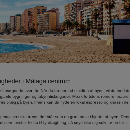
igheder i Málaga centrum
er besøgende hvert år. Når du træder ind i midten af byen, vil du med de
amle bygninger og labyrintiske gader. Mærk fortidens romere, maure
deres præg på byen. Imens kan du nyde en lokal espresso og knase i de 
g majestætiske træer, der står som en grøn oase i hjertet af byen. Den
 som turister. Er du til tyrefægtning, så snyd ikke dig selv for en tur ti