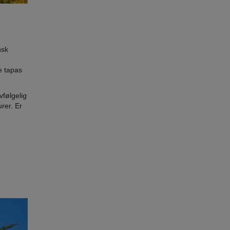
nsk
e tapas
vfølgelig
rer. Er