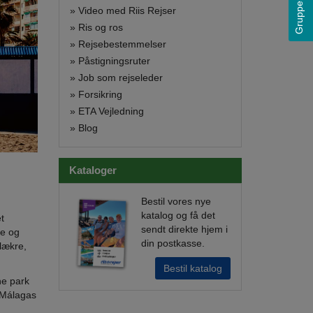
Grupperejser
»
Video med Riis Rejser
»
Ris og ros
»
Rejsebestemmelser
»
Påstigningsruter
»
Job som rejseleder
»
Forsikring
»
ETA Vejledning
»
Blog
Kataloger
Bestil vores nye
katalog og få det
t
sendt direkte hjem i
re og
din postkasse.
lækre,
Bestil katalog
ne park
l Málagas