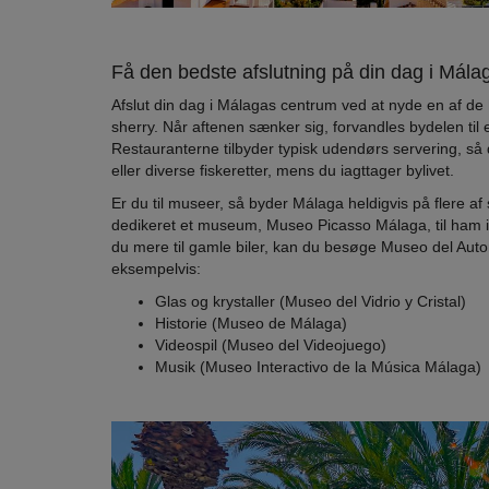
Få den bedste afslutning på din dag i Mála
Afslut din dag i Málagas centrum ved at nyde en af de
sherry. Når aftenen sænker sig, forvandles bydelen til 
Restauranterne tilbyder typisk udendørs servering, så 
eller diverse fiskeretter, mens du iagttager bylivet.
Er du til museer, så byder Málaga heldigvis på flere af 
dedikeret et museum, Museo Picasso Málaga, til ham i 
du mere til gamle biler, kan du besøge Museo del Automó
eksempelvis:
Glas og krystaller (Museo del Vidrio y Cristal)
Historie (Museo de Málaga)
Videospil (Museo del Videojuego)
Musik (Museo Interactivo de la Música Málaga)