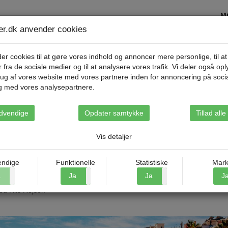
Mi
ser.dk anvender cookies
Destinationer
Rejsetyper
Om Riis Rejse
er cookies til at gøre vores indhold og annoncer mere personlige, til at
r fra de sociale medier og til at analysere vores trafik. Vi deler også op
ug af vores website med vores partnere inden for annoncering på soci
g med vores analysepartnere.
rum
dvendige
Opdater samtykke
Tillad all
ÁLAGA CENTRUM
Vis detaljer
, byder på en spændende blanding af historie, kultur og skønne
ndige
Funktionelle
Statistiske
Mark
for enhver, der elsker Spanien. Gør som tusindvis af andre danskere, og
a
Nej
Ja
Nej
Ja
Nej
J
gheder, god mad og maleriske sandstrande. Hvis du elsker grupperej
ed Riis Rejser.