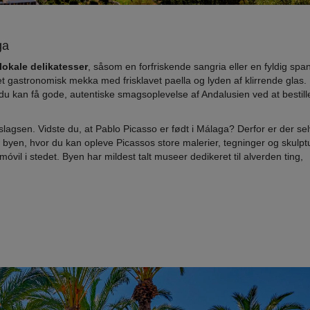
ga
lokale delikatesser
, såsom en forfriskende sangria eller en fyldig spa
et gastronomisk mekka med frisklavet paella og lyden af klirrende glas.
du kan få gode, autentiske smagsoplevelse af Andalusien ved at bestill
slagsen. Vidste du, at Pablo Picasso er født i Málaga? Derfor er der sel
byen, hvor du kan opleve Picassos store malerier, tegninger og skulptu
vil i stedet. Byen har mildest talt museer dedikeret til alverden ting,