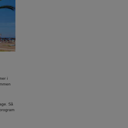
ner i
sammen
dage. Så
, program