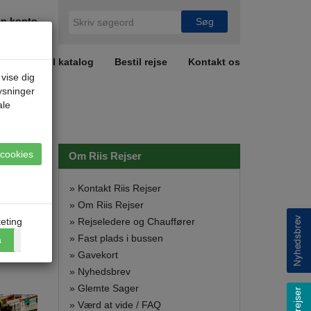
n konto
r
Bestil katalog
Bestil rejse
Kontakt os
 vise dig
lysninger
ale
e cookies
Om Riis Rejser
»
Kontakt Riis Rejser
»
Om Riis Rejser
eting
»
Rejseledere og Chauffører
 besøg
»
Fast plads i bussen
a
Nej
ser og
»
Gavekort
»
Nyhedsbrev
»
Glemte Sager
»
Værd at vide / FAQ