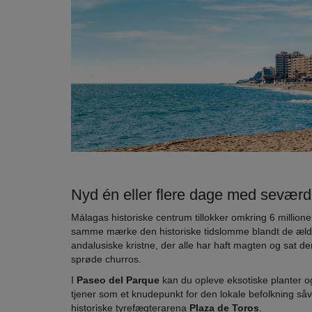
Nyd én eller flere dage med seværd
Málagas historiske centrum tillokker omkring 6 million
samme mærke den historiske tidslomme blandt de ældg
andalusiske kristne, der alle har haft magten og sat 
sprøde churros.
I
Paseo del Parque
kan du opleve eksotiske planter o
tjener som et knudepunkt for den lokale befolkning såvel
historiske tyrefægterarena
Plaza de Toros
.