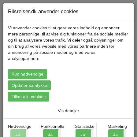
Telefon 70 11 47 11 Mandag til fredag kl. 9-17
Min konto
Riisrejser.dk anvender cookies
Vi anvender cookies til at gøre vores indhold og annoncer
mere personlige, til at vise dig funktioner fra de sociale medier
Menu
og til at analysere vores trafik. Vi deler også oplysninger om
din brug af vores website med vores partnere inden for
annoncering på sociale medier og med vores
Forside
»
Blog
»
Top 5 europæiske storbyer til din ferie
analysepartnere.
Kun nødvendige
TOP 5 EUROPÆISKE STORBYER
TIL DIN FERIE
Opdater samtykke
Riis Rejser d. 08.07.2024
Tillad alle cookies
Europa byder på et væld af fantastiske storbyer, der er perfekte til
korte ferier. Har du brug for lidt inspiration til valget af din næste
Vis detaljer
feriedestination? Så lad os gennemgå nogle af de mest populære
europæiske storbyer samt komme med forslag til alternative, men
Nødvendige
Funktionelle
Statistiske
Marketing
skønne, storbyer, som du kan prøve af. Udforsk begge vores top
5-lister her på siden.
Ja
Nej
Ja
Nej
Ja
Nej
Ja
N