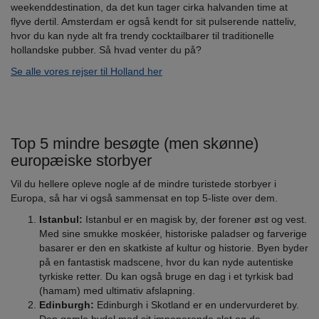
weekenddestination, da det kun tager cirka halvanden time at
flyve dertil. Amsterdam er også kendt for sit pulserende natteliv,
hvor du kan nyde alt fra trendy cocktailbarer til traditionelle
hollandske pubber. Så hvad venter du på?
Se alle vores rejser til Holland her
Top 5 mindre besøgte (men skønne)
europæiske storbyer
Vil du hellere opleve nogle af de mindre turistede storbyer i
Europa, så har vi også sammensat en top 5-liste over dem.
Istanbul:
Istanbul er en magisk by, der forener øst og vest.
Med sine smukke moskéer, historiske paladser og farverige
basarer er den en skatkiste af kultur og historie. Byen byder
på en fantastisk madscene, hvor du kan nyde autentiske
tyrkiske retter. Du kan også bruge en dag i et tyrkisk bad
(hamam) med ultimativ afslapning.
Edinburgh:
Edinburgh i Skotland er en undervurderet by.
Den gamle bydel med sit imponerende slot og de