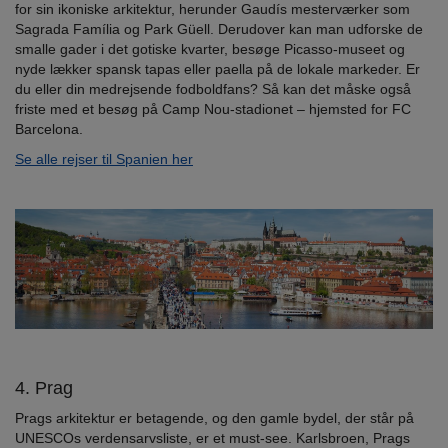
for sin ikoniske arkitektur, herunder Gaudís mesterværker som
Sagrada Família og Park Güell. Derudover kan man udforske de
smalle gader i det gotiske kvarter, besøge Picasso-museet og
nyde lækker spansk tapas eller paella på de lokale markeder. Er
du eller din medrejsende fodboldfans? Så kan det måske også
friste med et besøg på Camp Nou-stadionet – hjemsted for FC
Barcelona.
Se alle rejser til Spanien her
4. Prag
Prags arkitektur er betagende, og den gamle bydel, der står på
UNESCOs verdensarvsliste, er et must-see. Karlsbroen, Prags