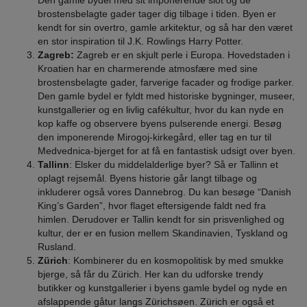
brostensbelagte gader tager dig tilbage i tiden. Byen er
kendt for sin overtro, gamle arkitektur, og så har den været
en stor inspiration til J.K. Rowlings Harry Potter.
Zagreb:
Zagreb er en skjult perle i Europa. Hovedstaden i
Kroatien har en charmerende atmosfære med sine
brostensbelagte gader, farverige facader og frodige parker.
Den gamle bydel er fyldt med historiske bygninger, museer,
kunstgallerier og en livlig cafékultur, hvor du kan nyde en
kop kaffe og observere byens pulserende energi. Besøg
den imponerende Mirogoj-kirkegård, eller tag en tur til
Medvednica-bjerget for at få en fantastisk udsigt over byen.
Tallinn
: Elsker du middelalderlige byer? Så er Tallinn et
oplagt rejsemål. Byens historie går langt tilbage og
inkluderer også vores Dannebrog. Du kan besøge “Danish
King’s Garden”, hvor flaget eftersigende faldt ned fra
himlen. Derudover er Tallin kendt for sin prisvenlighed og
kultur, der er en fusion mellem Skandinavien, Tyskland og
Rusland.
Zürich
: Kombinerer du en kosmopolitisk by med smukke
bjerge, så får du Zürich. Her kan du udforske trendy
butikker og kunstgallerier i byens gamle bydel og nyde en
afslappende gåtur langs Zürichsøen. Zürich er også et