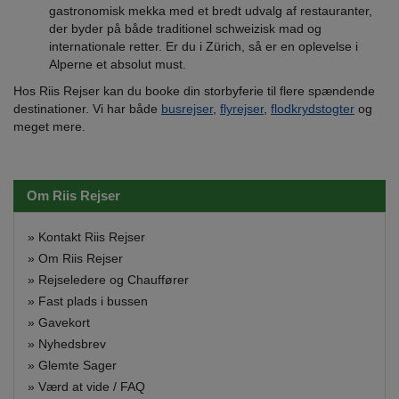
gastronomisk mekka med et bredt udvalg af restauranter,
der byder på både traditionel schweizisk mad og
internationale retter. Er du i Zürich, så er en oplevelse i
Alperne et absolut must.
Hos Riis Rejser kan du booke din storbyferie til flere spændende
destinationer. Vi har både
busrejser
,
flyrejser
,
flodkrydstogter
og
meget mere.
Om Riis Rejser
»
Kontakt Riis Rejser
»
Om Riis Rejser
»
Rejseledere og Chauffører
»
Fast plads i bussen
»
Gavekort
»
Nyhedsbrev
»
Glemte Sager
»
Værd at vide / FAQ