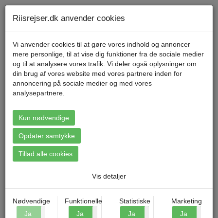
Telefon 70 11 47 11 Mandag til fredag kl. 9-17
Min konto
Riisrejser.dk anvender cookies
Vi anvender cookies til at gøre vores indhold og annoncer
mere personlige, til at vise dig funktioner fra de sociale medier
Menu
og til at analysere vores trafik. Vi deler også oplysninger om
din brug af vores website med vores partnere inden for
annoncering på sociale medier og med vores
Forside
»
Blog
»
Seværdigheder i Normandiet
analysepartnere.
Kun nødvendige
SEVÆRDIGHEDER I NORMANDIET
Opdater samtykke
Riis Rejser d. 28.07.2025
Normandiet er som skabt til dig, der holder af smuk natur, store
Tillad alle cookies
historiske fortællinger og oplevelser med ro og nærvær. Her
venter både maleriske kyststrækninger, idylliske landsbyer og
Vis detaljer
seværdigheder, der har sat deres præg på verdenshistorien. Fra
de dramatiske D-dag-strande til den ikoniske Mont Saint-Michel –
seværdigheder i Normandiet byder på noget for både hjerte og
Nødvendige
Funktionelle
Statistiske
Marketing
øjne. Med
Riis Rejser
kan du opleve det hele i trygge rammer og
Ja
Nej
Ja
Nej
Ja
Nej
Ja
N