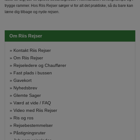
trygge rammer. Hos Riis Rejser sørger vi for alt det praktiske, så du bare kan
læne dig tilbage og nyde rejsen.
Om Riis Rejser
»
Kontakt Riis Rejser
»
Om Riis Rejser
»
Rejseledere og Chauffører
»
Fast plads i bussen
»
Gavekort
»
Nyhedsbrev
»
Glemte Sager
»
Værd at vide / FAQ
»
Video med Riis Rejser
»
Ris og ros
»
Rejsebestemmelser
»
Påstigningsruter