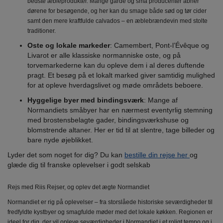
bedste æbleprodukter. Mange gårde og små producenter åbner
dørene for besøgende, og her kan du smage både sød og tør cider
samt den mere kraftfulde calvados – en æblebrændevin med stolte
traditioner.
Oste og lokale markeder
: Camembert, Pont-l’Évêque og
Livarot er alle klassiske normanniske oste, og på
torvemarkederne kan du opleve dem i al deres duftende
pragt. Et besøg på et lokalt marked giver samtidig mulighed
for at opleve hverdagslivet og møde områdets beboere.
Hyggelige byer med bindingsværk
: Mange af
Normandiets småbyer har en nærmest eventyrlig stemning
med brostensbelagte gader, bindingsværkshuse og
blomstrende altaner. Her er tid til at slentre, tage billeder og
bare nyde øjeblikket.
Lyder det som noget for dig? Du kan
bestille din rejse her
og
glæde dig til franske oplevelser i godt selskab
Rejs med Riis Rejser, og oplev det ægte Normandiet
Normandiet er rig på oplevelser – fra storslåede historiske seværdigheder til
fredfyldte kystbyer og smagfulde møder med det lokale køkken. Regionen er
ideel for dig, der vil opleve seværdigheder i Normandiet i et roligt tempo og i