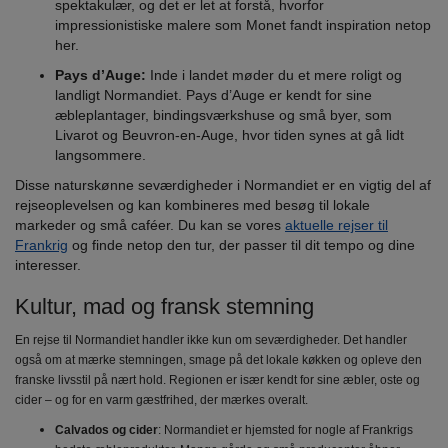
spektakulær, og det er let at forstå, hvorfor
impressionistiske malere som Monet fandt inspiration netop
her.
Pays d’Auge:
Inde i landet møder du et mere roligt og
landligt Normandiet. Pays d’Auge er kendt for sine
æbleplantager, bindingsværkshuse og små byer, som
Livarot og Beuvron-en-Auge, hvor tiden synes at gå lidt
langsommere.
Disse naturskønne seværdigheder i Normandiet er en vigtig del af
rejseoplevelsen og kan kombineres med besøg til lokale
markeder og små caféer. Du kan se vores
aktuelle rejser til
Frankrig
og finde netop den tur, der passer til dit tempo og dine
interesser.
Kultur, mad og fransk stemning
En rejse til Normandiet handler ikke kun om seværdigheder. Det handler
også om at mærke stemningen, smage på det lokale køkken og opleve den
franske livsstil på nært hold. Regionen er især kendt for sine æbler, oste og
cider – og for en varm gæstfrihed, der mærkes overalt.
Calvados og cider
: Normandiet er hjemsted for nogle af Frankrigs