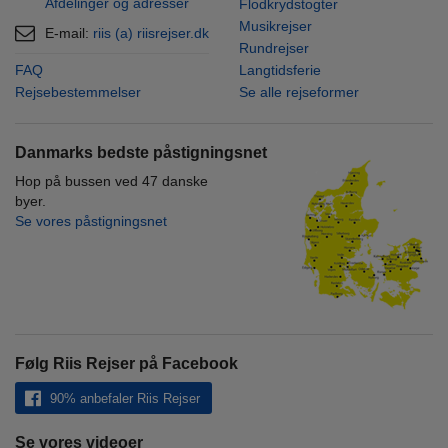
Afdelinger og adresser
Flodkrydstogter
Musikrejser
E-mail:
riis (a) riisrejser.dk
Rundrejser
FAQ
Langtidsferie
Rejsebestemmelser
Se alle rejseformer
Danmarks bedste påstigningsnet
Hop på bussen ved 47 danske
byer.
Se vores påstigningsnet
Følg Riis Rejser på Facebook
90% anbefaler Riis Rejser
Se vores videoer