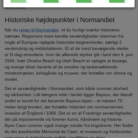
godt selskab, hvor der er god tid til både fordybelse og
fællesskab.
Historiske højdepunkter i Normandiet
Når du
rejser til Normandiet
, vil du hurtigt mærke historiens
nærvær. Regionens mest kendte seværdigheder stammer fra
nogle af Europas vigtigste historiske begivenheder, særligt 2.
verdenskrig og middelalderen. Et af de mest bevægende steder
er D-dag-strandene, hvor de allierede styrker gik i land den 6. juni
1944. Især Omaha Beach og Utah Beach er oplagte at besøge,
og mange bliver berørte af de smukke og tankevækkende
mindesmærker, kirkegårde og museer, der fortæller om ofrene og
modet.
Det er seværdigheder i Normandiet, som både rummer storhed
og sårbarhed. Lidt længere inde i landet ligger Bayeux, der blandt
andet er kendt for det berømte Bayeux-tapet – et næsten 70
meter langt broderi, der fortæller historien om normannernes
invasion af England i 1066. Det er en af Frankrigs seværdigheder,
der på imponerende vis forener kunst, håndværk og historie.
Byen Caen rummer også mange minder fra krigsårene. Her finder
du det anerkendte Mémorial de Caen, et museum og fredscenter,
som giver et dybtgående indblik i konflikten og dens