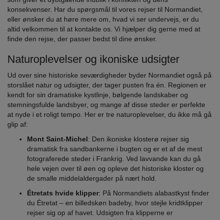
konsekvenser. Har du spørgsmål til vores rejser til Normandiet,
eller ønsker du at høre mere om, hvad vi ser undervejs, er du
altid velkommen til at kontakte os. Vi hjælper dig gerne med at
finde den rejse, der passer bedst til dine ønsker.
Naturoplevelser og ikoniske udsigter
Ud over sine historiske seværdigheder byder Normandiet også på
storslået natur og udsigter, der tager pusten fra én. Regionen er
kendt for sin dramatiske kystlinje, bølgende landskaber og
stemningsfulde landsbyer, og mange af disse steder er perfekte
at nyde i et roligt tempo. Her er tre naturoplevelser, du ikke må gå
glip af:
Mont Saint-Michel
: Den ikoniske klosterø rejser sig
dramatisk fra sandbankerne i bugten og er et af de mest
fotograferede steder i Frankrig. Ved lavvande kan du gå
hele vejen over til øen og opleve det historiske kloster og
de smalle middelaldergader på nært hold.
Étretats hvide klipper
: På Normandiets alabastkyst finder
du Étretat – en billedskøn badeby, hvor stejle kridtklipper
rejser sig op af havet. Udsigten fra klipperne er