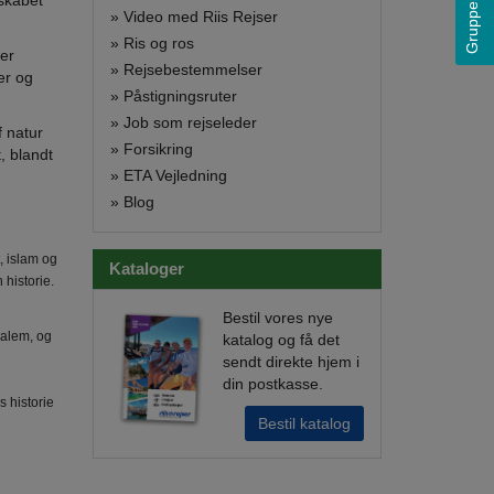
Grupperejser
dskabet
»
Video med Riis Rejser
»
Ris og ros
ter
»
Rejsebestemmelser
er og
»
Påstigningsruter
»
Job som rejseleder
f natur
»
Forsikring
, blandt
»
ETA Vejledning
»
Blog
, islam og
Kataloger
historie.
Bestil vores nye
salem, og
katalog og få det
sendt direkte hjem i
din postkasse.
 historie
Bestil katalog