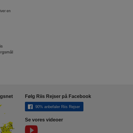
iver en
is
ørgsmål
ngsnet
Følg Riis Rejser på Facebook
90% anbefaler Riis Rejser
Se vores videoer