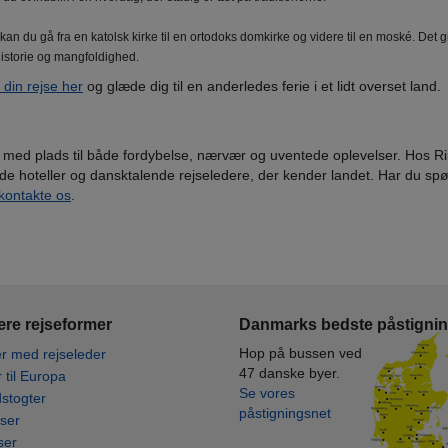
kan du gå fra en katolsk kirke til en ortodoks domkirke og videre til en moské. Det g
historie og mangfoldighed.
e din rejse her
og glæde dig til en anderledes ferie i et lidt overset land.
 – med plads til både fordybelse, nærvær og uventede oplevelser. Hos Ri
gode hoteller og dansktalende rejseledere, der kender landet. Har du sp
kontakte os
.
re rejseformer
Danmarks bedste påstigni
Hop på bussen ved
r med rejseleder
47 danske byer.
r til Europa
Se vores
stogter
påstigningsnet
ser
ser