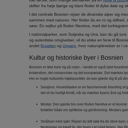
Det første, som mange bemærker på en
rejse til Bosn
skifter fra høje bjerge og klare floder til dybe dale o
I det centrale Bosnien rejser de dinariske alper sig m
sammen med naturen. Her finder du en ro og stilhed, s
søer. En sejltur på floden Neretva, med det turkisgrønn
I nationalparker, som Sutjeska og Una, kan du gå ture 
og autentiske omgivelser, vil du elske en ferie til Bosn
andet
Kroatien
og
Ungarn
, hvor naturoplevelser er i c
Kultur og historiske byer i Bosnien
Bosnien er ikke bare rig på natur – landet er også dybt forankret
kristendom, det osmanniske og det europæiske. Det mærkes tydel
Her er nogle kulturelle højdepunkter, du kan glæde dig til på din 
Sarajevo: Hovedstaden er en fascinerende blanding af g
det vil du hurtigt forstå, når du mærker byens ånd og hi
Mostar: Den gamle bro over floden Neretva er et ikonisk
fortæller både om splittelse og genforening. Mostars g
Småbyer med sjæl: Rejser du lidt væk fra de store byer
fæstninger og lokalt liv, der leves i et roligt tempo. Her få