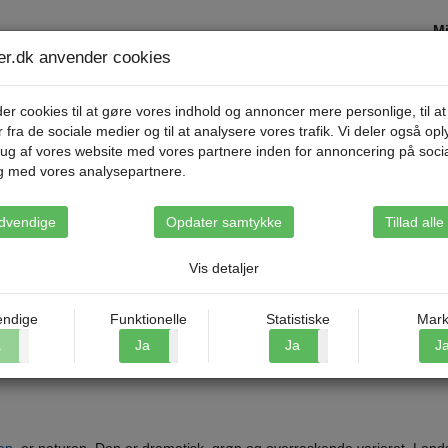
Mi
ser.dk anvender cookies
Destinationer
Rejsetyper
Om Riis Rejse
er cookies til at gøre vores indhold og annoncer mere personlige, til at
r fra de sociale medier og til at analysere vores trafik. Vi deler også op
ug af vores website med vores partnere inden for annoncering på soci
g med vores analysepartnere.
dvendige
Opdater samtykke
Tillad all
Vis detaljer
 netop derfor så spændende. Her mødes øst og vest, nyt og gammelt, 
ndige
Funktionelle
Statistiske
Mark
 rejser til Bosnien med Riis Rejser oplever du både storslået natur, his
a
Nej
Ja
Nej
Ja
Nej
J
 er en ferie, hvor tempoet er roligt, oplevelserne er ægte, og hvor minde