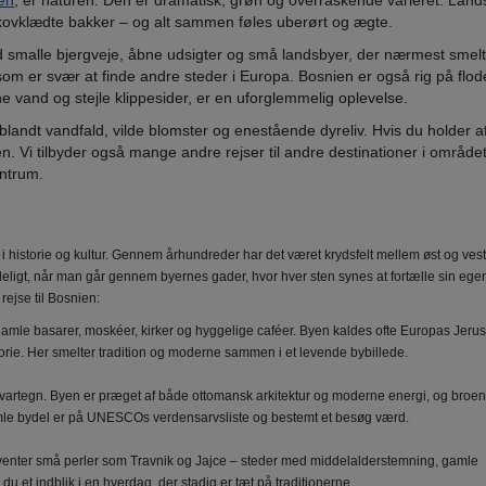
ien
, er naturen. Den er dramatisk, grøn og overraskende varieret. Lan
g skovklædte bakker – og alt sammen føles uberørt og ægte.
ed smalle bjergveje, åbne udsigter og små landsbyer, der nærmest smel
om er svær at finde andre steder i Europa. Bosnien er også rig på flod
e vand og stejle klippesider, er en uforglemmelig oplevelse.
blandt vandfald, vilde blomster og enestående dyreliv. Hvis du holder a
ien. Vi tilbyder også mange andre rejser til andre destinationer i området
entrum.
 i historie og kultur. Gennem århundreder har det været krydsfelt mellem øst og vest
igt, når man går gennem byernes gader, hvor hver sten synes at fortælle sin egen 
rejse til Bosnien:
amle basarer, moskéer, kirker og hyggelige caféer. Byen kaldes ofte Europas Jeru
storie. Her smelter tradition og moderne sammen i et levende bybillede.
 vartegn. Byen er præget af både ottomansk arkitektur og moderne energi, og broens
amle bydel er på UNESCOs verdensarvsliste og bestemt et besøg værd.
, venter små perler som Travnik og Jajce – steder med middelalderstemning, gamle
r du et indblik i en hverdag, der stadig er tæt på traditionerne.