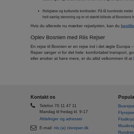
Religiøse og kulturelle kontraster: På få hundrede meter 
helt særlig stemning og er et stærkt billede af Bosniens 
Hvis du allerede nu mærker rejselysten, kan du
b
estill
Oplev Bosnien med Riis Rejser
En rejse til Bosnien er en rejse ind i det ægte Europa
Rejser sørger vi for det hele: komfortabel transport, 
eller ønsker at høre mere, er du altid velkommen til at
Kontakt os
Populæ
Telefon 70 11 47 11
Busrejse
Mandag til fredag kl. 9-17
Flyrejse
Afdelinger og adresser
Flodkryd
Musikrej
E-mail:
riis (a) riisrejser.dk
Rundrej