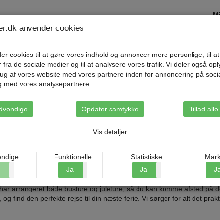
Mi
ser.dk anvender cookies
Destinationer
Rejsetyper
Om Riis Rejse
er cookies til at gøre vores indhold og annoncer mere personlige, til at
r fra de sociale medier og til at analysere vores trafik. Vi deler også op
ug af vores website med vores partnere inden for annoncering på soci
g med vores analysepartnere.
dvendige
Opdater samtykke
Tillad all
R
Vis detaljer
 god grund til at tage med på en af Riis Rejsers mange udflugter. Du vil
ndige
Funktionelle
Statistiske
Mark
ørste kristne historie og så selvfølgelig smuk natur, som du ikke ser
a
Nej
Ja
Nej
Ja
Nej
J
 i møde, hvis du rejser afsted med os.
i har arrangeret både busture og juleture, så du kan komme afsted på d
og find den perfekte rejse til din næste ferie. Vi sørger for alt det prakt