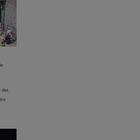
le
r det.
dre