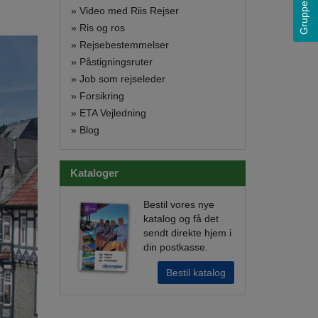
Grupperejser
»
Video med Riis Rejser
»
Ris og ros
»
Rejsebestemmelser
»
Påstigningsruter
»
Job som rejseleder
»
Forsikring
»
ETA Vejledning
»
Blog
Kataloger
Bestil vores nye
katalog og få det
sendt direkte hjem i
din postkasse.
Bestil katalog