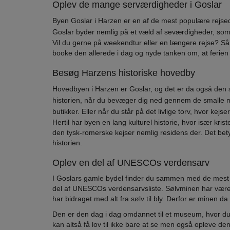
Oplev de mange serværdigheder i Goslar
Byen Goslar i Harzen er en af de mest populære rejsede
Goslar byder nemlig på et væld af seværdigheder, s
Vil du gerne på weekendtur eller en længere rejse? Så 
booke den allerede i dag og nyde tanken om, at ferien t
Besøg Harzens historiske hovedby
Hovedbyen i Harzen er Goslar, og det er da også den
historien, når du bevæger dig ned gennem de smalle m
butikker. Eller når du står på det livlige torv, hvor kejs
Hertil har byen en lang kulturel historie, hvor især kr
den tysk-romerske kejser nemlig residens der. Det bet
historien.
Oplev en del af UNESCOs verdensarv
I Goslars gamle bydel finder du sammen med de mest 
del af UNESCOs verdensarvsliste. Sølvminen har været 
har bidraget med alt fra sølv til bly. Derfor er minen 
Den er den dag i dag omdannet til et museum, hvor du 
kan altså få lov til ikke bare at se men også opleve d