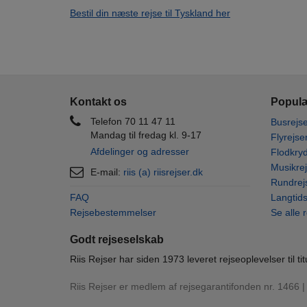
Bestil din næste rejse til Tyskland her
Kontakt os
Populæ
Telefon 70 11 47 11
Busrejse
Mandag til fredag kl. 9-17
Flyrejse
Afdelinger og adresser
Flodkryd
Musikrej
E-mail:
riis (a) riisrejser.dk
Rundrej
FAQ
Langtids
Rejsebestemmelser
Se alle 
Godt rejseselskab
Riis Rejser har siden 1973 leveret rejseoplevelser til tit
Riis Rejser er medlem af rejsegarantifonden nr. 1466 