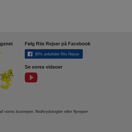
ngsnet
Følg Riis Rejser på Facebook
90% anbefaler Riis Rejser
Se vores videoer
af vores busrejser, flodkrydstogter eller flyrejser.