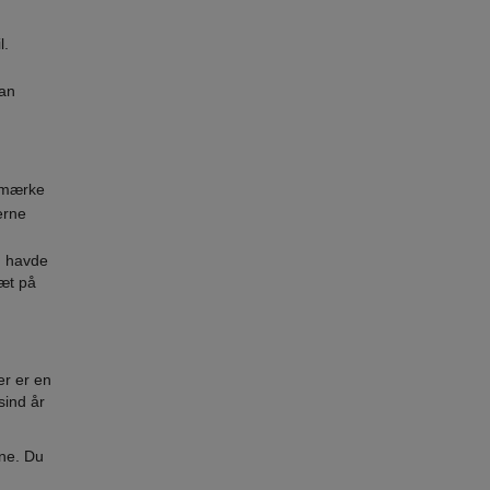
l.
kan
t mærke
erne
n, havde
tæt på
r er en
sind år
ene. Du