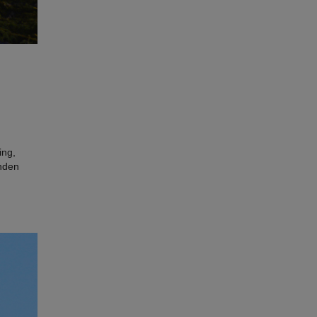
ing,
inden