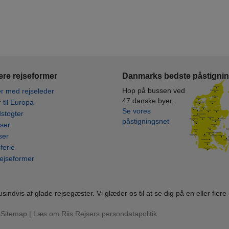
re rejseformer
Danmarks bedste påstigni
Hop på bussen ved
r med rejseleder
47 danske byer.
r til Europa
Se vores
stogter
påstigningsnet
ser
ser
ferie
rejseformer
usindvis af glade rejsegæster. Vi glæder os til at se dig på en eller flere 
|
Sitemap
|
Læs om Riis Rejsers persondatapolitik