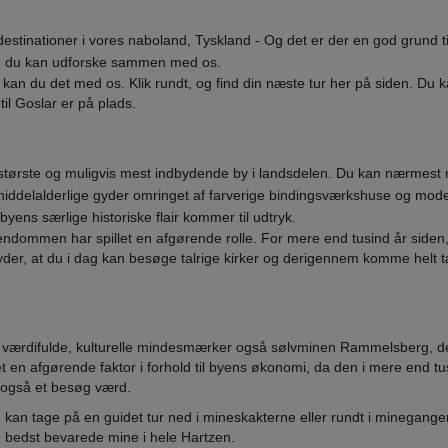
stinationer i vores naboland, Tyskland - Og det er der en god grund ti
om du kan udforske sammen med os.
kan du det med os. Klik rundt, og find din næste tur her på siden. Du 
il Goslar er på plads.
 største og muligvis mest indbydende by i landsdelen. Du kan nærmes
iddelalderlige gyder omringet af farverige bindingsværkshuse og mod
erbyens særlige historiske flair kommer til udtryk.
istendommen har spillet en afgørende rolle. For mere end tusind år side
yder, at du i dag kan besøge talrige kirker og derigennem komme helt 
værdifulde, kulturelle mindesmærker også sølvminen Rammelsberg, de
en afgørende faktor i forhold til byens økonomi, da den i mere end tu
da også et besøg værd.
kan tage på en guidet tur ned i mineskakterne eller rundt i minegang
en bedst bevarede mine i hele Hartzen.