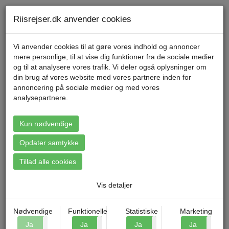
Telefon 70 11 47 11 Mandag til fredag kl. 9-17
Min konto
Riisrejser.dk anvender cookies
Vi anvender cookies til at gøre vores indhold og annoncer
mere personlige, til at vise dig funktioner fra de sociale medier
Menu
og til at analysere vores trafik. Vi deler også oplysninger om
din brug af vores website med vores partnere inden for
annoncering på sociale medier og med vores
analysepartnere.
Booking: Sydholland -
Valkenburg
Kun nødvendige
Opdater samtykke
Tillad alle cookies
Vis detaljer
Nødvendige
Funktionelle
Statistiske
Marketing
Ja
Nej
Ja
Nej
Ja
Nej
Ja
N