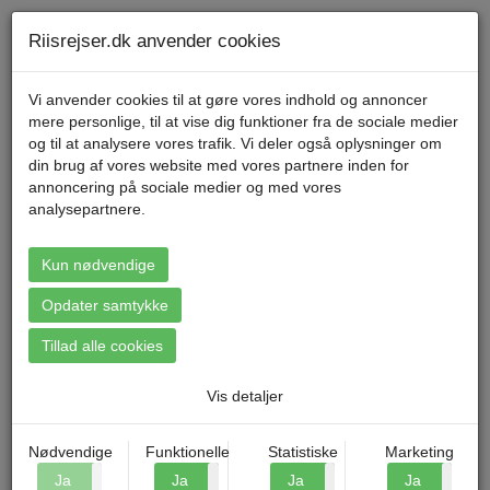
Telefon 70 11 47 11 Mandag til fredag kl. 9-17
Min konto
Riisrejser.dk anvender cookies
Vi anvender cookies til at gøre vores indhold og annoncer
mere personlige, til at vise dig funktioner fra de sociale medier
Menu
og til at analysere vores trafik. Vi deler også oplysninger om
din brug af vores website med vores partnere inden for
annoncering på sociale medier og med vores
analysepartnere.
Booking: Sydhavsøerne -
Lolland og Falster
Kun nødvendige
Opdater samtykke
Tillad alle cookies
Vis detaljer
Nødvendige
Funktionelle
Statistiske
Marketing
Ja
Nej
Ja
Nej
Ja
Nej
Ja
N