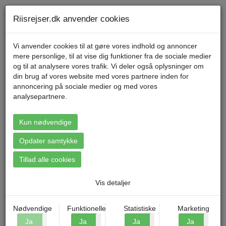
Telefon 70 11 47 11 Mandag til fredag kl. 9-17
Min konto
Riisrejser.dk anvender cookies
Vi anvender cookies til at gøre vores indhold og annoncer
mere personlige, til at vise dig funktioner fra de sociale medier
Menu
og til at analysere vores trafik. Vi deler også oplysninger om
din brug af vores website med vores partnere inden for
annoncering på sociale medier og med vores
analysepartnere.
Booking: Rhinen i Flammer -
Flodkrydstogt
Kun nødvendige
Opdater samtykke
Tillad alle cookies
Vis detaljer
Nødvendige
Funktionelle
Statistiske
Marketing
Ja
Nej
Ja
Nej
Ja
Nej
Ja
N