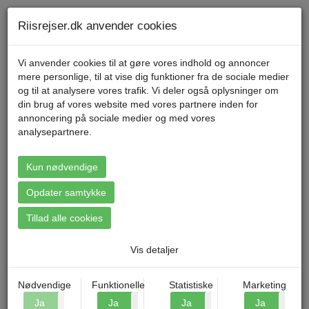
Telefon 70 11 47 11 Mandag til fredag kl. 9-17
Min konto
Riisrejser.dk anvender cookies
Vi anvender cookies til at gøre vores indhold og annoncer
mere personlige, til at vise dig funktioner fra de sociale medier
Menu
og til at analysere vores trafik. Vi deler også oplysninger om
din brug af vores website med vores partnere inden for
annoncering på sociale medier og med vores
analysepartnere.
Booking: Prag - Julemarkeder
Kun nødvendige
Opdater samtykke
Tillad alle cookies
Vis detaljer
Nødvendige
Funktionelle
Statistiske
Marketing
Ja
Nej
Ja
Nej
Ja
Nej
Ja
N