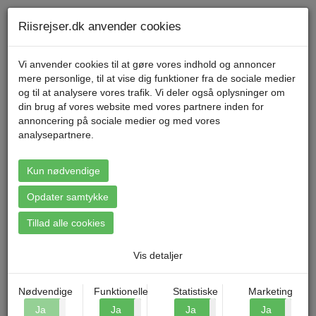
Telefon 70 11 47 11 Mandag til fredag kl. 9-17
Min konto
Riisrejser.dk anvender cookies
Vi anvender cookies til at gøre vores indhold og annoncer
mere personlige, til at vise dig funktioner fra de sociale medier
Menu
og til at analysere vores trafik. Vi deler også oplysninger om
din brug af vores website med vores partnere inden for
annoncering på sociale medier og med vores
analysepartnere.
Booking: Maastricht -
Julekoncert André Rieu
Kun nødvendige
Opdater samtykke
Tillad alle cookies
Vis detaljer
Nødvendige
Funktionelle
Statistiske
Marketing
Ja
Nej
Ja
Nej
Ja
Nej
Ja
N