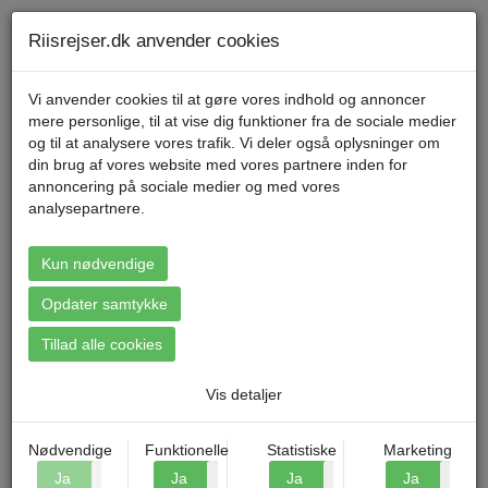
Telefon 70 11 47 11 Mandag til fredag kl. 9-17
Min konto
Riisrejser.dk anvender cookies
Vi anvender cookies til at gøre vores indhold og annoncer
mere personlige, til at vise dig funktioner fra de sociale medier
Menu
og til at analysere vores trafik. Vi deler også oplysninger om
din brug af vores website med vores partnere inden for
annoncering på sociale medier og med vores
analysepartnere.
Booking: Lübeck - Julemarkeder
i Nordtyskland
Kun nødvendige
Opdater samtykke
Tillad alle cookies
Vis detaljer
Nødvendige
Funktionelle
Statistiske
Marketing
Ja
Nej
Ja
Nej
Ja
Nej
Ja
N