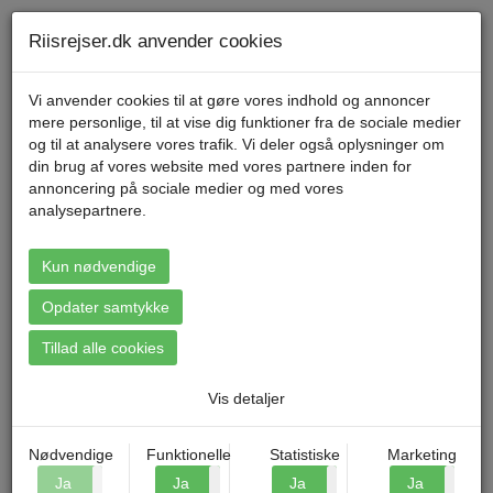
Telefon 70 11 47 11 Mandag til fredag kl. 9-17
Min konto
Riisrejser.dk anvender cookies
Vi anvender cookies til at gøre vores indhold og annoncer
mere personlige, til at vise dig funktioner fra de sociale medier
Menu
og til at analysere vores trafik. Vi deler også oplysninger om
din brug af vores website med vores partnere inden for
annoncering på sociale medier og med vores
analysepartnere.
Booking: Krakow - Polens
førende kulturby
Kun nødvendige
Opdater samtykke
Tillad alle cookies
Vis detaljer
Nødvendige
Funktionelle
Statistiske
Marketing
Ja
Nej
Ja
Nej
Ja
Nej
Ja
N