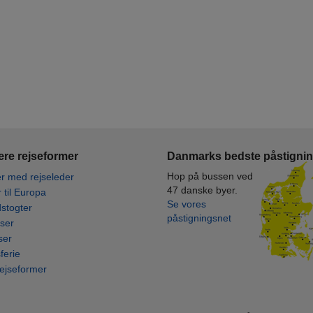
re rejseformer
Danmarks bedste påstigni
Hop på bussen ved
r med rejseleder
47 danske byer.
r til Europa
Se vores
stogter
påstigningsnet
ser
ser
ferie
rejseformer