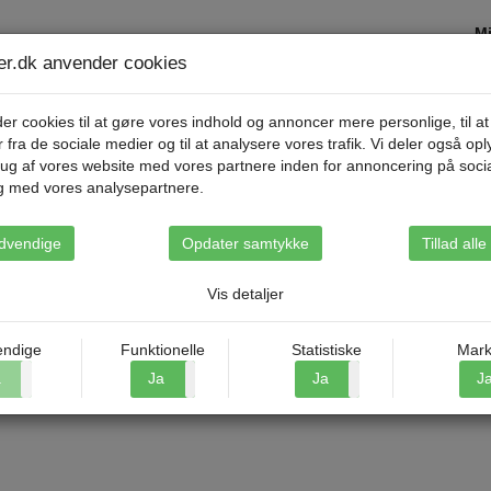
Mi
ser.dk anvender cookies
Destinationer
Rejsetyper
Om Riis Rejse
er cookies til at gøre vores indhold og annoncer mere personlige, til at
r fra de sociale medier og til at analysere vores trafik. Vi deler også op
ug af vores website med vores partnere inden for annoncering på soci
g med vores analysepartnere.
ørende kulturby
dvendige
Opdater samtykke
Tillad all
Vis detaljer
ndige
Funktionelle
Statistiske
Mark
a
Nej
Ja
Nej
Ja
Nej
J