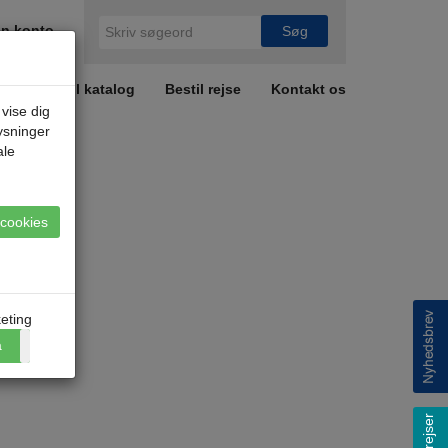
n konto
r
Bestil katalog
Bestil rejse
Kontakt os
 vise dig
lysninger
ale
e cookies
eting
a
Nej