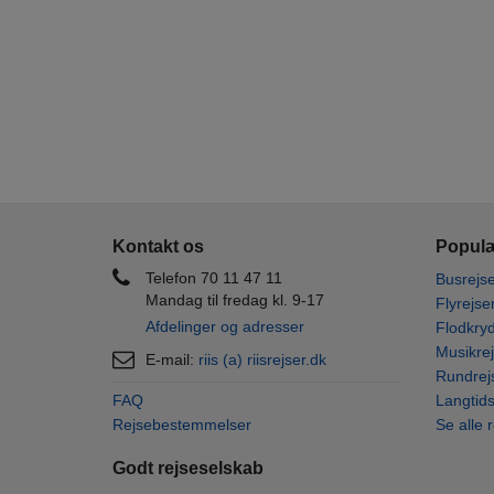
Kontakt os
Populæ
Telefon 70 11 47 11
Busrejse
Mandag til fredag kl. 9-17
Flyrejse
Afdelinger og adresser
Flodkryd
Musikrej
E-mail:
riis (a) riisrejser.dk
Rundrej
FAQ
Langtids
Rejsebestemmelser
Se alle 
Godt rejseselskab