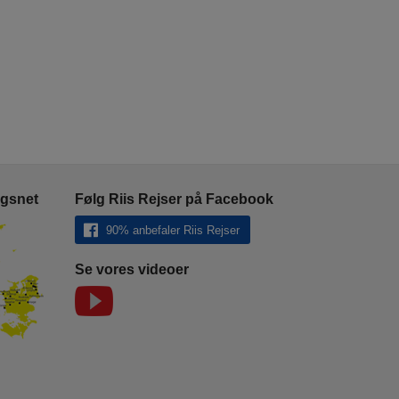
ngsnet
Følg Riis Rejser på Facebook
90% anbefaler Riis Rejser
Se vores videoer