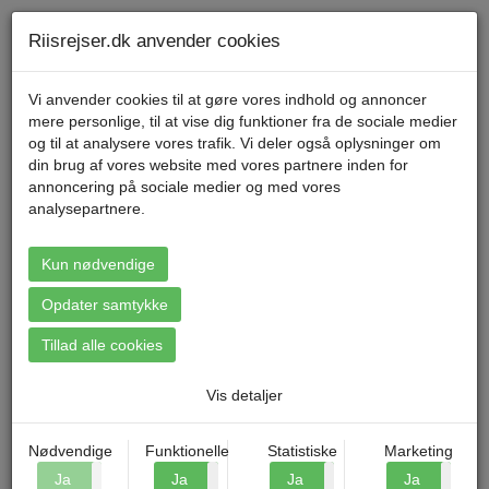
Telefon 70 11 47 11 Mandag til fredag kl. 9-17
Min konto
Riisrejser.dk anvender cookies
Vi anvender cookies til at gøre vores indhold og annoncer
mere personlige, til at vise dig funktioner fra de sociale medier
Menu
og til at analysere vores trafik. Vi deler også oplysninger om
din brug af vores website med vores partnere inden for
annoncering på sociale medier og med vores
analysepartnere.
Booking: Flodkrydstogt, Holland
og Belgien
Kun nødvendige
Opdater samtykke
Tillad alle cookies
Vis detaljer
Nødvendige
Funktionelle
Statistiske
Marketing
Ja
Nej
Ja
Nej
Ja
Nej
Ja
N