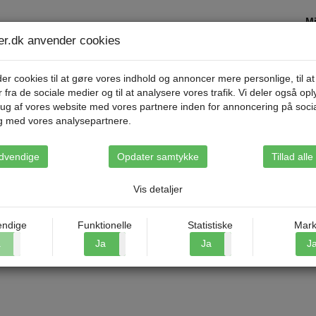
Mi
ser.dk anvender cookies
Destinationer
Rejsetyper
Om Riis Rejse
er cookies til at gøre vores indhold og annoncer mere personlige, til at
r fra de sociale medier og til at analysere vores trafik. Vi deler også op
ug af vores website med vores partnere inden for annoncering på soci
g med vores analysepartnere.
dvendige
Opdater samtykke
Tillad all
Vis detaljer
ndige
Funktionelle
Statistiske
Mark
a
Nej
Ja
Nej
Ja
Nej
J