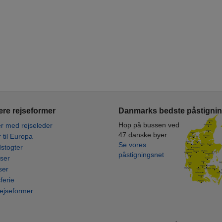
re rejseformer
Danmarks bedste påstigni
Hop på bussen ved
r med rejseleder
47 danske byer.
r til Europa
Se vores
stogter
påstigningsnet
ser
ser
ferie
rejseformer