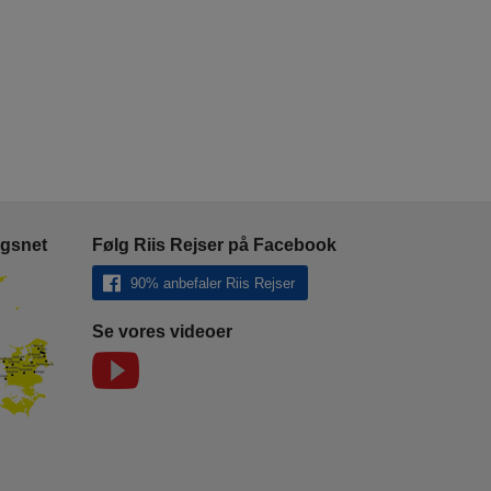
ngsnet
Følg Riis Rejser på Facebook
90% anbefaler Riis Rejser
Se vores videoer