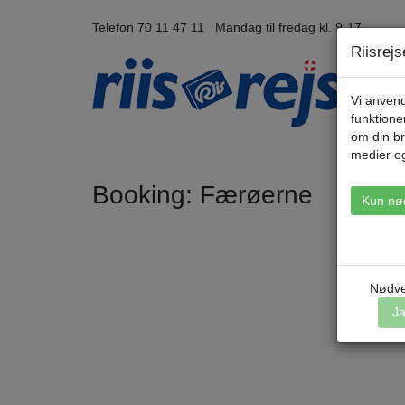
Telefon 70 11 47 11 Mandag til fredag kl. 9-17
Riisrej
Vi anvend
funktione
om din br
medier o
Booking: Færøerne
Kun nø
Nødve
J