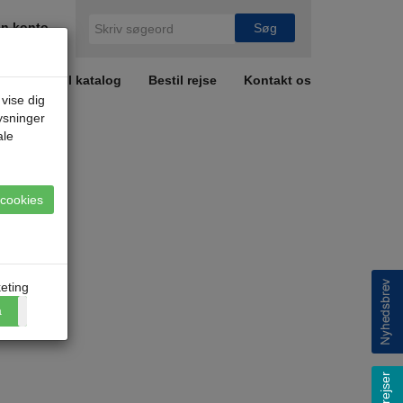
n konto
r
Bestil katalog
Bestil rejse
Kontakt os
 vise dig
lysninger
ale
e cookies
eting
a
Nej