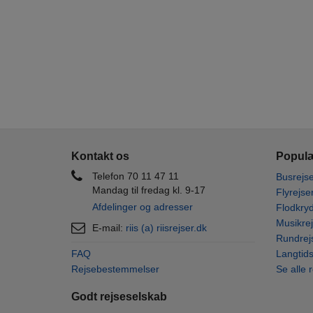
Kontakt os
Populæ
Telefon 70 11 47 11
Busrejse
Mandag til fredag kl. 9-17
Flyrejse
Afdelinger og adresser
Flodkryd
Musikrej
E-mail:
riis (a) riisrejser.dk
Rundrej
FAQ
Langtids
Rejsebestemmelser
Se alle 
Godt rejseselskab