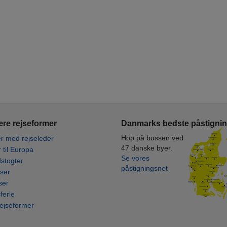
re rejseformer
Danmarks bedste påstigni
Hop på bussen ved
r med rejseleder
47 danske byer.
r til Europa
Se vores
stogter
påstigningsnet
ser
ser
ferie
rejseformer