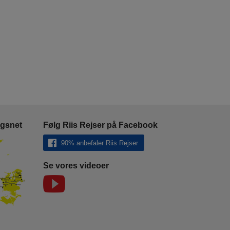
ngsnet
Følg Riis Rejser på Facebook
90% anbefaler Riis Rejser
Se vores videoer