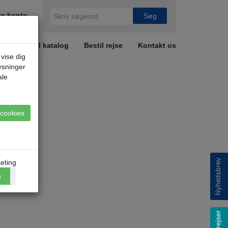
n konto
r
Bestil katalog
Bestil rejse
Kontakt os
 vise dig
lysninger
ale
e cookies
eting
a
Nej