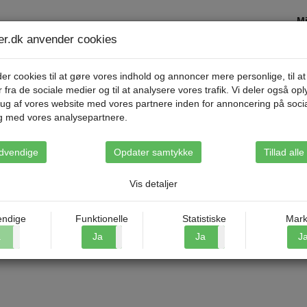
Mi
ser.dk anvender cookies
Destinationer
Rejsetyper
Om Riis Rejse
er cookies til at gøre vores indhold og annoncer mere personlige, til at
r fra de sociale medier og til at analysere vores trafik. Vi deler også op
ug af vores website med vores partnere inden for annoncering på soci
g med vores analysepartnere.
dvendige
Opdater samtykke
Tillad all
Vis detaljer
ndige
Funktionelle
Statistiske
Mark
a
Nej
Ja
Nej
Ja
Nej
J