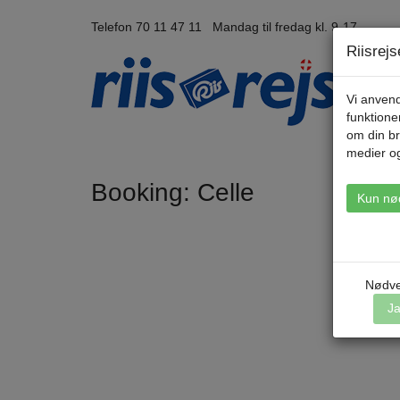
Telefon 70 11 47 11 Mandag til fredag kl. 9-17
Riisrej
Vi anvend
funktione
om din br
medier o
Booking: Celle
Kun nø
Nødve
J