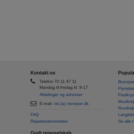
Kontakt os
Populæ
Telefon 70 11 47 11
Busrejse
Mandag til fredag kl. 9-17
Flyrejse
Afdelinger og adresser
Flodkryd
Musikrej
E-mail:
riis (a) riisrejser.dk
Rundrej
FAQ
Langtids
Rejsebestemmelser
Se alle 
Godt rejseselskab