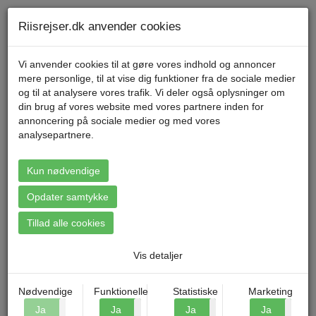
Telefon 70 11 47 11 Mandag til fredag kl. 9-17
Min konto
Riisrejser.dk anvender cookies
Vi anvender cookies til at gøre vores indhold og annoncer
mere personlige, til at vise dig funktioner fra de sociale medier
Menu
og til at analysere vores trafik. Vi deler også oplysninger om
din brug af vores website med vores partnere inden for
annoncering på sociale medier og med vores
analysepartnere.
Booking: Celle - Julemarked
Kun nødvendige
Opdater samtykke
Tillad alle cookies
Vis detaljer
Nødvendige
Funktionelle
Statistiske
Marketing
Ja
Nej
Ja
Nej
Ja
Nej
Ja
N