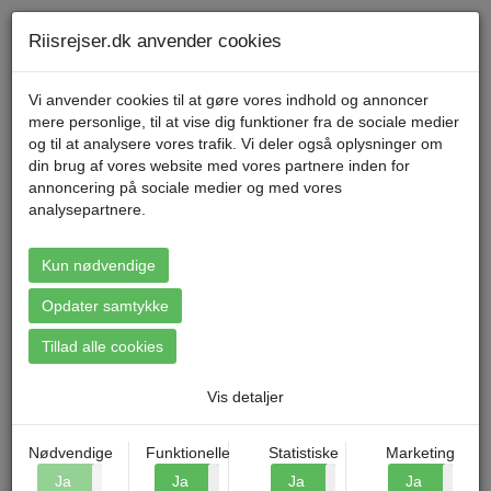
Telefon 70 11 47 11 Mandag til fredag kl. 9-17
Min konto
Riisrejser.dk anvender cookies
Vi anvender cookies til at gøre vores indhold og annoncer
mere personlige, til at vise dig funktioner fra de sociale medier
Menu
og til at analysere vores trafik. Vi deler også oplysninger om
din brug af vores website med vores partnere inden for
annoncering på sociale medier og med vores
analysepartnere.
Booking: Bornholmerweekend
på Hotel Villum
Kun nødvendige
Opdater samtykke
Tillad alle cookies
Vis detaljer
Nødvendige
Funktionelle
Statistiske
Marketing
Ja
Nej
Ja
Nej
Ja
Nej
Ja
N