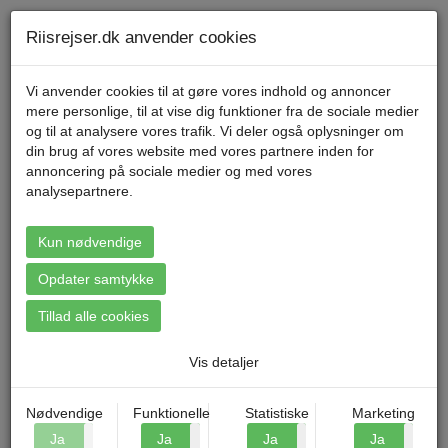
Telefon 70 11 47 11 Mandag til fredag kl. 9-17
Min konto
Riisrejser.dk anvender cookies
Vi anvender cookies til at gøre vores indhold og annoncer
mere personlige, til at vise dig funktioner fra de sociale medier
Menu
og til at analysere vores trafik. Vi deler også oplysninger om
din brug af vores website med vores partnere inden for
annoncering på sociale medier og med vores
analysepartnere.
Booking: Bornholmerweekend
på Hotel Villum
Kun nødvendige
Opdater samtykke
Tillad alle cookies
Vis detaljer
Nødvendige
Funktionelle
Statistiske
Marketing
Ja
Nej
Ja
Nej
Ja
Nej
Ja
N