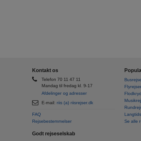
Kontakt os
Populæ
Telefon 70 11 47 11
Busrejse
Mandag til fredag kl. 9-17
Flyrejse
Afdelinger og adresser
Flodkryd
Musikrej
E-mail:
riis (a) riisrejser.dk
Rundrej
FAQ
Langtids
Rejsebestemmelser
Se alle 
Godt rejseselskab