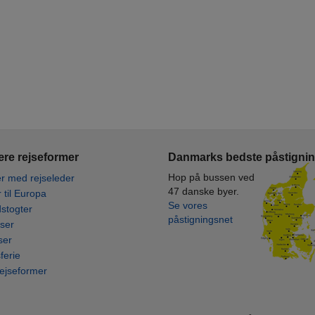
re rejseformer
Danmarks bedste påstigni
Hop på bussen ved
r med rejseleder
47 danske byer.
r til Europa
Se vores
stogter
påstigningsnet
ser
ser
ferie
rejseformer