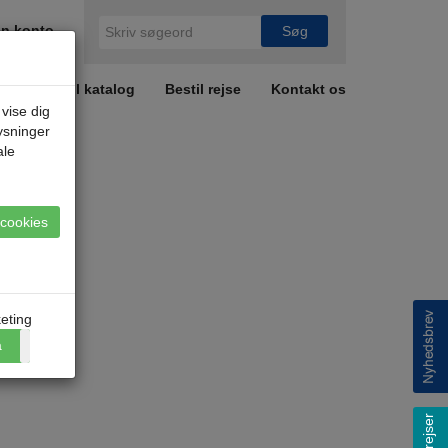
n konto
r
Bestil katalog
Bestil rejse
Kontakt os
 vise dig
lysninger
ale
e cookies
eting
a
Nej