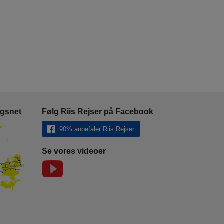
ngsnet
Følg Riis Rejser på Facebook
90% anbefaler Riis Rejser
Se vores videoer