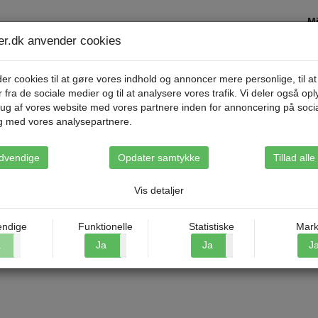
Mi
ser.dk anvender cookies
Destinationer
Rejsetyper
Om Riis Rejse
er cookies til at gøre vores indhold og annoncer mere personlige, til at
r fra de sociale medier og til at analysere vores trafik. Vi deler også op
ug af vores website med vores partnere inden for annoncering på soci
g med vores analysepartnere.
søens perle
dvendige
Opdater samtykke
Tillad all
Vis detaljer
ndige
Funktionelle
Statistiske
Mark
a
Nej
Ja
Nej
Ja
Nej
J