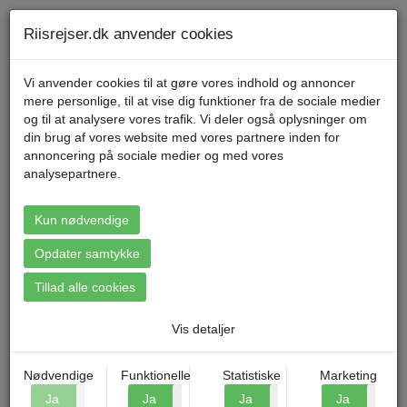
Telefon 70 11 47 11 Mandag til fredag kl. 9-17
Min konto
Riisrejser.dk anvender cookies
Vi anvender cookies til at gøre vores indhold og annoncer
mere personlige, til at vise dig funktioner fra de sociale medier
Menu
og til at analysere vores trafik. Vi deler også oplysninger om
din brug af vores website med vores partnere inden for
annoncering på sociale medier og med vores
analysepartnere.
Booking: Bornholm - Østersøens
perle
Kun nødvendige
Opdater samtykke
Tillad alle cookies
Vis detaljer
Nødvendige
Funktionelle
Statistiske
Marketing
Ja
Nej
Ja
Nej
Ja
Nej
Ja
N