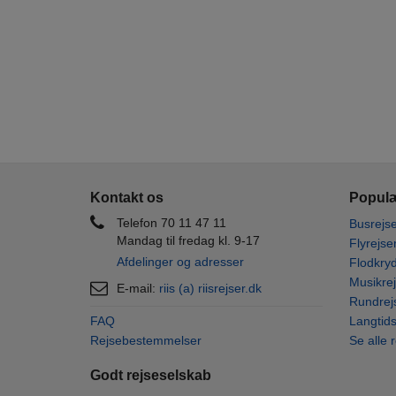
Kontakt os
Populæ
Telefon 70 11 47 11
Busrejse
Mandag til fredag kl. 9-17
Flyrejse
Afdelinger og adresser
Flodkryd
Musikrej
E-mail:
riis (a) riisrejser.dk
Rundrej
FAQ
Langtids
Rejsebestemmelser
Se alle 
Godt rejseselskab