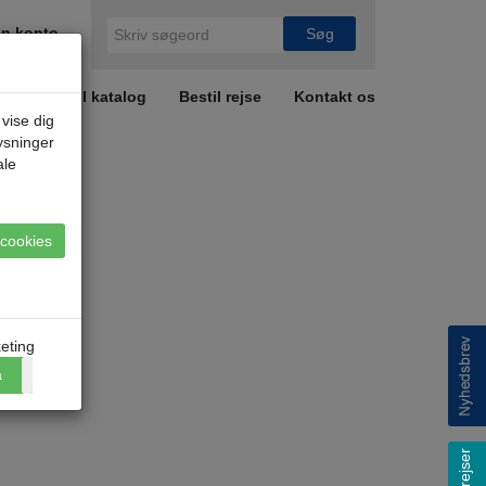
n konto
r
Bestil katalog
Bestil rejse
Kontakt os
 vise dig
lysninger
ale
e cookies
eting
a
Nej