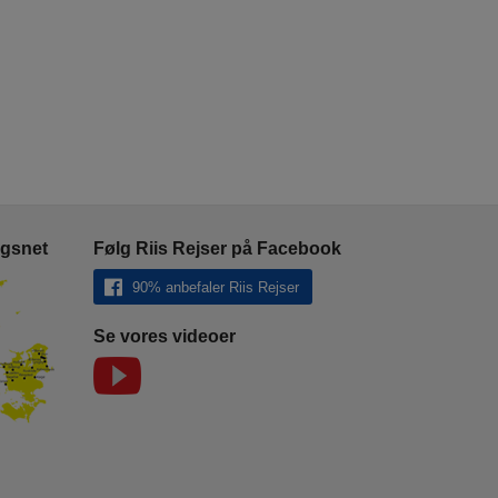
ngsnet
Følg Riis Rejser på Facebook
90% anbefaler Riis Rejser
Se vores videoer