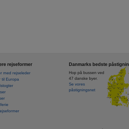
re rejseformer
Danmarks bedste påstigni
Hop på bussen ved
r med rejseleder
47 danske byer.
r til Europa
Se vores
stogter
påstigningsnet
ser
ser
ferie
rejseformer