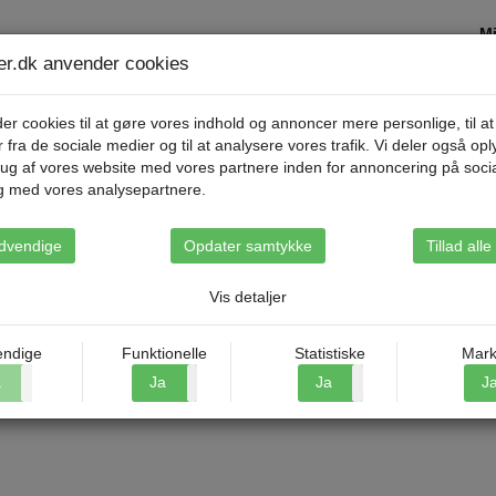
Mi
ser.dk anvender cookies
Destinationer
Rejsetyper
Om Riis Rejse
er cookies til at gøre vores indhold og annoncer mere personlige, til at
r fra de sociale medier og til at analysere vores trafik. Vi deler også op
ug af vores website med vores partnere inden for annoncering på soci
g med vores analysepartnere.
søens perle
dvendige
Opdater samtykke
Tillad all
Vis detaljer
ndige
Funktionelle
Statistiske
Mark
a
Nej
Ja
Nej
Ja
Nej
J