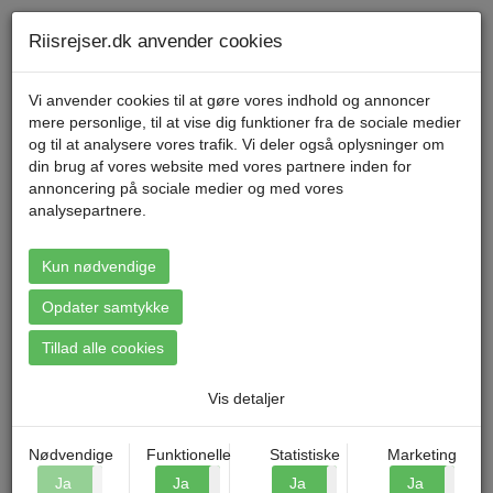
Telefon 70 11 47 11 Mandag til fredag kl. 9-17
Min konto
Riisrejser.dk anvender cookies
Vi anvender cookies til at gøre vores indhold og annoncer
mere personlige, til at vise dig funktioner fra de sociale medier
Menu
og til at analysere vores trafik. Vi deler også oplysninger om
din brug af vores website med vores partnere inden for
annoncering på sociale medier og med vores
analysepartnere.
Booking: Bornholm - Østersøens
perle
Kun nødvendige
Opdater samtykke
Tillad alle cookies
Vis detaljer
Nødvendige
Funktionelle
Statistiske
Marketing
Ja
Nej
Ja
Nej
Ja
Nej
Ja
N