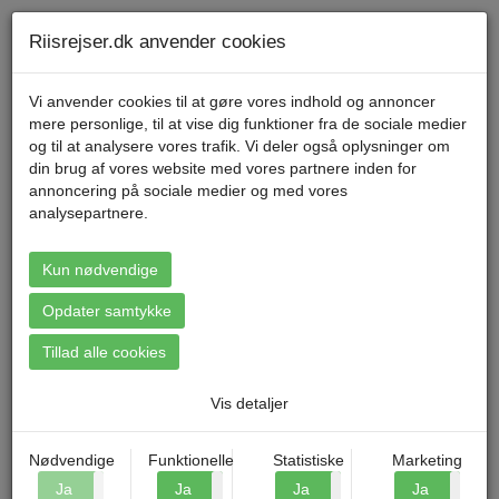
Telefon 70 11 47 11 Mandag til fredag kl. 9-17
Min konto
Riisrejser.dk anvender cookies
Vi anvender cookies til at gøre vores indhold og annoncer
mere personlige, til at vise dig funktioner fra de sociale medier
Menu
og til at analysere vores trafik. Vi deler også oplysninger om
din brug af vores website med vores partnere inden for
annoncering på sociale medier og med vores
analysepartnere.
Booking: Bornholm - Østersøens
perle
Kun nødvendige
Opdater samtykke
Tillad alle cookies
Vis detaljer
Nødvendige
Funktionelle
Statistiske
Marketing
Ja
Nej
Ja
Nej
Ja
Nej
Ja
N