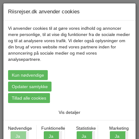
Telefon 70 11 47 11 Mandag til fredag kl. 9-17
Min konto
Riisrejser.dk anvender cookies
Vi anvender cookies til at gøre vores indhold og annoncer
mere personlige, til at vise dig funktioner fra de sociale medier
Menu
og til at analysere vores trafik. Vi deler også oplysninger om
din brug af vores website med vores partnere inden for
annoncering på sociale medier og med vores
analysepartnere.
Booking: Bornholm - Østersøens
perle
Kun nødvendige
Opdater samtykke
Tillad alle cookies
Vis detaljer
Nødvendige
Funktionelle
Statistiske
Marketing
Ja
Nej
Ja
Nej
Ja
Nej
Ja
N