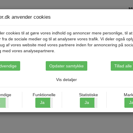
Mi
ser.dk anvender cookies
Destinationer
Rejsetyper
Om Riis Rejse
er cookies til at gøre vores indhold og annoncer mere personlige, til at
r fra de sociale medier og til at analysere vores trafik. Vi deler også op
ug af vores website med vores partnere inden for annoncering på soci
g med vores analysepartnere.
ulemarked i Lübeck og Hamburg
dvendige
Opdater samtykke
Tillad all
Vis detaljer
ndige
Funktionelle
Statistiske
Mark
a
Nej
Ja
Nej
Ja
Nej
J