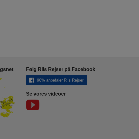
ngsnet
Følg Riis Rejser på Facebook
90% anbefaler Riis Rejser
Se vores videoer