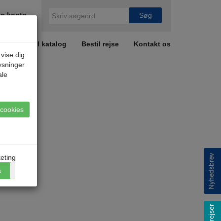
n konto
r
Bestil katalog
Bestil rejse
Kontakt os
 vise dig
lysninger
ale
e cookies
eting
a
Nej