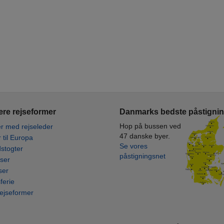
re rejseformer
Danmarks bedste påstigni
Hop på bussen ved
r med rejseleder
47 danske byer.
r til Europa
Se vores
stogter
påstigningsnet
ser
ser
ferie
rejseformer