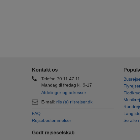
Kontakt os
Populæ
Telefon 70 11 47 11
Busrejse
Mandag til fredag kl. 9-17
Flyrejse
Afdelinger og adresser
Flodkryd
Musikrej
E-mail:
riis (a) riisrejser.dk
Rundrej
FAQ
Langtids
Rejsebestemmelser
Se alle 
Godt rejseselskab