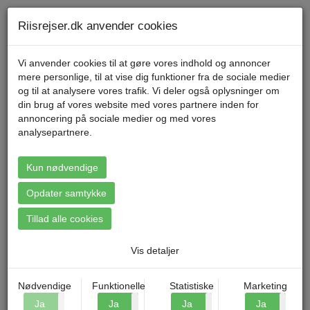
Telefon 70 11 47 11 Mandag til fredag kl. 9-17
Min konto
Riisrejser.dk anvender cookies
Vi anvender cookies til at gøre vores indhold og annoncer
mere personlige, til at vise dig funktioner fra de sociale medier
Menu
og til at analysere vores trafik. Vi deler også oplysninger om
din brug af vores website med vores partnere inden for
annoncering på sociale medier og med vores
analysepartnere.
Booking: Bad Oldesloe -
Julemarked i Lübeck og
Kun nødvendige
Hamburg
Opdater samtykke
Tillad alle cookies
Vis detaljer
Nødvendige
Funktionelle
Statistiske
Marketing
Ja
Nej
Ja
Nej
Ja
Nej
Ja
N