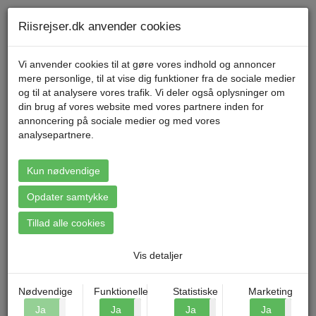
Telefon 70 11 47 11 Mandag til fredag kl. 9-17
Min konto
Riisrejser.dk anvender cookies
Vi anvender cookies til at gøre vores indhold og annoncer
mere personlige, til at vise dig funktioner fra de sociale medier
Menu
og til at analysere vores trafik. Vi deler også oplysninger om
din brug af vores website med vores partnere inden for
annoncering på sociale medier og med vores
analysepartnere.
Booking: Advent i Aarhus
Kun nødvendige
Opdater samtykke
Tillad alle cookies
Vis detaljer
Nødvendige
Funktionelle
Statistiske
Marketing
Ja
Nej
Ja
Nej
Ja
Nej
Ja
N